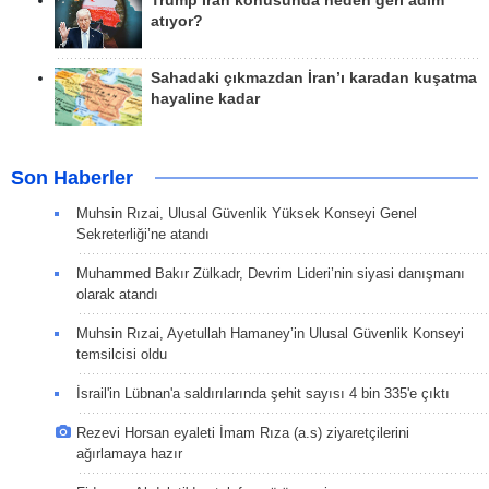
Trump İran konusunda neden geri adım
atıyor?
Sahadaki çıkmazdan İran’ı karadan kuşatma
hayaline kadar
Son Haberler
Muhsin Rızai, Ulusal Güvenlik Yüksek Konseyi Genel
Sekreterliği’ne atandı
Muhammed Bakır Zülkadr, Devrim Lideri’nin siyasi danışmanı
olarak atandı
Muhsin Rızai, Ayetullah Hamaney’in Ulusal Güvenlik Konseyi
temsilcisi oldu
İsrail'in Lübnan'a saldırılarında şehit sayısı 4 bin 335'e çıktı
Rezevi Horsan eyaleti İmam Rıza (a.s) ziyaretçilerini
ağırlamaya hazır