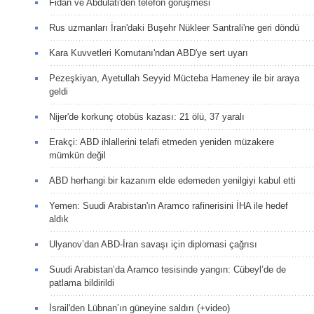
Fidan ve Abdulati'den telefon görüşmesi
Rus uzmanları İran'daki Buşehr Nükleer Santrali'ne geri döndü
Kara Kuvvetleri Komutanı'ndan ABD'ye sert uyarı
Pezeşkiyan, Ayetullah Seyyid Mücteba Hameney ile bir araya
geldi
Nijer'de korkunç otobüs kazası: 21 ölü, 37 yaralı
Erakçi: ABD ihlallerini telafi etmeden yeniden müzakere
mümkün değil
ABD herhangi bir kazanım elde edemeden yenilgiyi kabul etti
Yemen: Suudi Arabistan'ın Aramco rafinerisini İHA ile hedef
aldık
Ulyanov’dan ABD-İran savaşı için diplomasi çağrısı
Suudi Arabistan’da Aramco tesisinde yangın: Cübeyl’de de
patlama bildirildi
İsrail'den Lübnan’ın güneyine saldırı (+video)