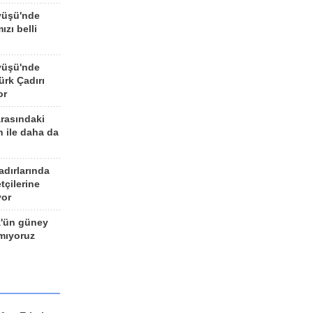
yüşü'nde
ızı belli
yüşü'nde
rk Çadırı
or
arasındaki
n ile daha da
adırlarında
tçilerine
yor
z'ün güney
ımıyoruz