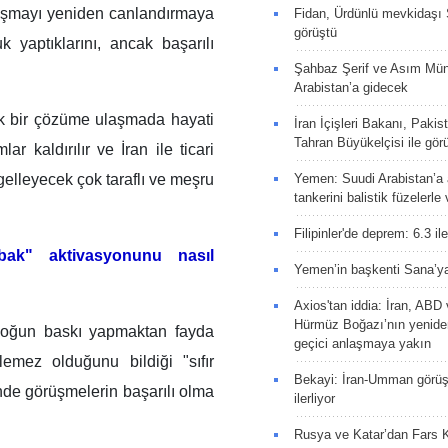
laşmayı yeniden canlandırmaya
Fidan, Ürdünlü mevkidaşı S
görüştü
k yaptıklarını, ancak başarılı
Şahbaz Şerif ve Asım Müni
Arabistan’a gidecek
ik bir çözüme ulaşmada hayati
İran İçişleri Bakanı, Pakis
Tahran Büyükelçisi ile gör
ar kaldırılır ve İran ile ticari
ngelleyecek çok taraflı ve meşru
Yemen: Suudi Arabistan’a a
tankerini balistik füzelerle
Filipinler'de deprem: 6.3 il
bak" aktivasyonunu nasıl
Yemen’in başkenti Sana’ya
Axios'tan iddia: İran, AB
Hürmüz Boğazı’nın yeniden
 yoğun baskı yapmaktan fayda
geçici anlaşmaya yakın
emez olduğunu bildiği "sıfır
Bekayi: İran-Umman görüş
nde görüşmelerin başarılı olma
ilerliyor
Rusya ve Katar’dan Fars K