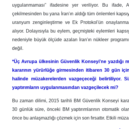
uygulanmaması" ifadesine yer veriliyor. Bu ifade,
çekilmesinden bu yana İran'ın aldığı tüm önlemleri kaps
uranyum zenginleştirme ve Ek Protokol'ün onaylanmas
alıyor. Dolayısıyla bu eylem, geçmişteki eylemleri kapsıy
nedeniyle büyük ölçüde azalan İran'ın nükleer programın
değil.
*Üç Avrupa ülkesinin Güvenlik Konseyi'ne yazdığı me
kararının yürürlüğe girmesinden itibaren 30 gün iç
halinde müzakerelerden vazgeçeceği belirtiliyor. Si
yaptırımların uygulanmasından vazgeçilecek mi?
Bu zaman dilimi, 2015 tarihli BM Güvenlik Konseyi kara
30 günlük süre, önceki BM yaptırımlarının otomatik ol
önce bu anlaşmazlığı çözmek için son fırsattır. Etkili müzake