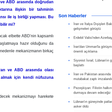
an ve ABD arasında doğrudan
arına ilişkin bir tahminin
Son Haberler
sı ile iş birliği yapması. Bu
İran ve İtalya Dışişleri Ba
bilir mi?
gelişmeleri görüştü
ancak elbette ABD'nin kapsamlı
Erdebil Valisi'nden Azerba
başlatmaya hazır olduğunu da
İran'dan Umman'la görüşme
bu nedenle mekanizmanın birkaç
önemli açıklama
Siyonist İsrail, Lübnan'ın 
başlattı
İran ve ABD arasında olası
İran ve Pakistan arasında t
ri almak için kendi nüfuzuna
mutabakat zaptı imzalandı
Pezeşkiyan: Filistin halkı
durmaya devam edeceğiz
edecek mekanizmayı harekete
Lübnan'ın güneyinde patla
asker öldü