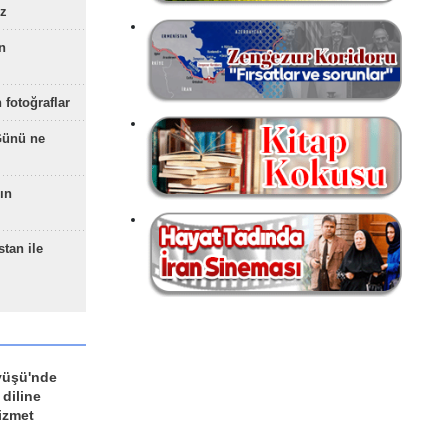
z
n
 fotoğraflar
Günü ne
ın
stan ile
yüşü'nde
 diline
izmet