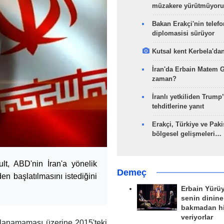
müzakere yürütmüyoru
Bakan Erakçi'nin telefo
diplomasisi sürüyor
Kutsal kent Kerbela'dan
İran'da Erbain Matem 
zaman?
İranlı yetkiliden Trump’
tehditlerine yanıt
Erakçi, Türkiye ve Paki
bölgesel gelişmeleri…
lt, ABD'nin İran'a yönelik
Demeç
en başlatılmasını istediğini
Erbain Yürü
senin dinine
bakmadan h
veriyorlar
ğlanamaması üzerine 2015'teki