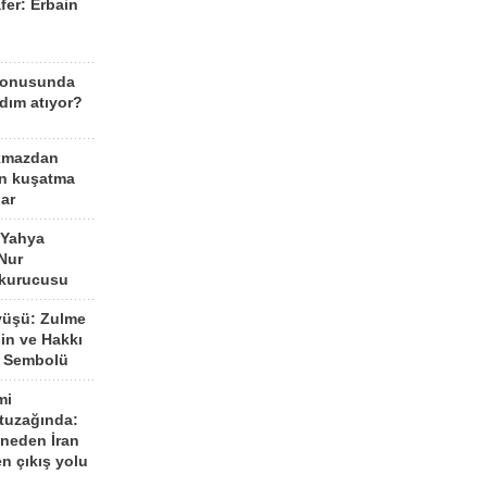
fer: Erbain
ü
konusunda
dım atıyor?
kmazdan
an kuşatma
ar
 Yahya
Nur
 kurucusu
yüşü: Zulme
şin ve Hakkı
 Sembolü
mi
 tuzağında:
neden İran
n çıkış yolu