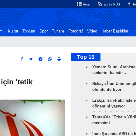
Arşiv
adres RSS
Fa
mi
Kültür
Toplum
Spor
Turizm
Fotoğraf
Video
Haber Başlıkları
Top 10
Yemen: Suudi Arabistan
tankerini balistik…
çin 'tetik
Bekayi: İran-Umman gö
olumlu ilerliyor
Erakçi: İran-Irak ilişkile
dönemini yaşıyor
Tahran'da ''Erbain Yürü
merasimi
İran: Şu anda ABD ile 