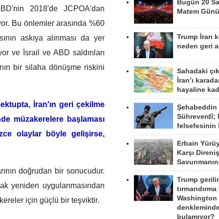
Bugün 20 Sa
 ABD'nin 2018'de JCPOA'dan
Matem Gün
ıyor. Bu önlemler arasında %60
Trump İran 
ının askıya alınması da yer
neden geri a
or ve İsrail ve ABD saldırıları
ın bir silaha dönüşme riskini
Sahadaki çı
İran’ı karad
hayaline kad
ktupta, İran'ın geri çekilme
Şehabeddin
Sühreverdî; 
inde müzakerelere başlaması
felsefesinin
zce olaylar böyle gelişirse,
Erbain Yürü
Karşı Direni
Savunmanın
rının doğrudan bir sonucudur.
Trump gerili
arak yeniden uygulanmasından
tırmandırma
Washington 
reler için güçlü bir teşviktir.
denkleminde
bulamıyor?