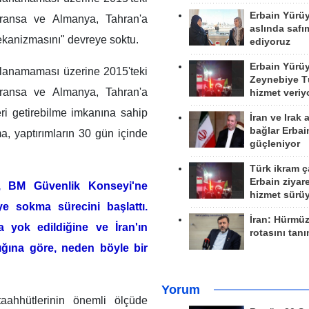
Erbain Yürü
 Fransa ve Almanya, Tahran'a
aslında safım
ekanizmasını" devreye soktu.
ediyoruz
Erbain Yürü
ğlanamaması üzerine 2015'teki
Zeynebiye Tü
 Fransa ve Almanya, Tahran'a
hizmet veriy
geri getirebilme imkanına sahip
İran ve Irak 
bağlar Erbai
 yaptırımların 30 gün içinde
güçleniyor
Türk ikram ç
Erbain ziyare
a, BM Güvenlik Konseyi'ne
hizmet sürü
ye sokma sürecini başlattı.
İran: Hürmü
da yok edildiğine ve İran'ın
rotasını tan
ığına göre, neden böyle bir
Yorum
taahhütlerinin önemli ölçüde