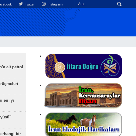
cebook
Twitter
Instagram
’a ait petrol
rüşmeleri
ri en iyi
yüşü''
herhangi bir