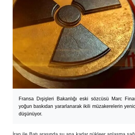
Fransa Dışişleri Bakanlığı eski sözcüsü Marc Finau
yoğun baskıdan yararlanarak ikili müzakerelerin yenid
düşünüyor.
İran ile Batı arasında şu ana kadar nükleer anlaşma sa