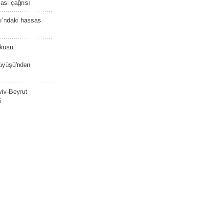
asi çağrısı
ı’ndaki hassas
şkusu
rüyüşü'nden
viv-Beyrut
i