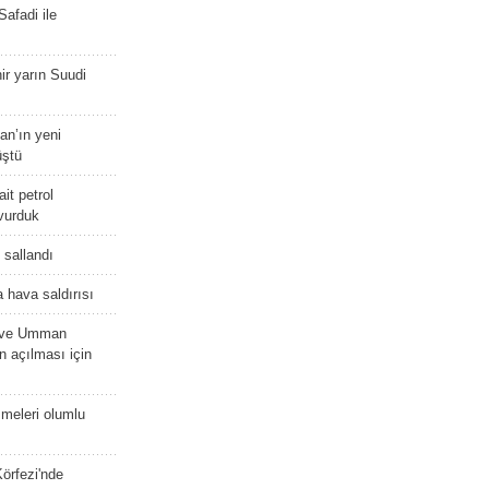
afadi ile
r yarın Suudi
tan’ın yeni
üştü
it petrol
 vurduk
e sallandı
 hava saldırısı
D ve Umman
 açılması için
meleri olumlu
örfezi'nde