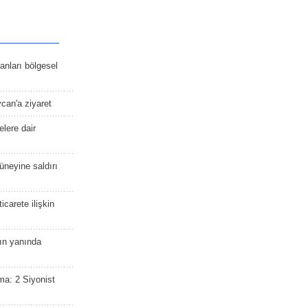
kanları bölgesel
ycan'a ziyaret
lere dair
güneyine saldırı
icarete ilişkin
nın yanında
ma: 2 Siyonist