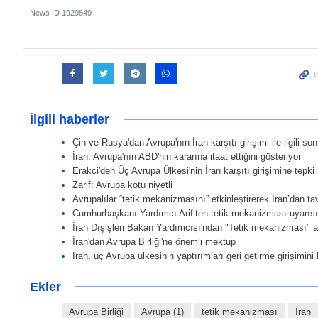
News ID
1929849
İlgili haberler
Çin ve Rusya'dan Avrupa'nın İran karşıtı girişimi ile ilgili s
İran: Avrupa'nın ABD'nin kararına itaat ettiğini gösteriyor
Erakci'den Üç Avrupa Ülkesi'nin İran karşıtı girişimine tepki
Zarif: Avrupa kötü niyetli
Avrupalılar “tetik mekanizmasını” etkinleştirerek İran’dan ta
Cumhurbaşkanı Yardımcı Arif’ten tetik mekanizması uyarısı
İran Dışişleri Bakan Yardımcısı'ndan "Tetik mekanizması" 
İran'dan Avrupa Birliği'ne önemli mektup
İran, üç Avrupa ülkesinin yaptırımları geri getirme girişimini
Ekler
Avrupa Birliği
Avrupa (1)
tetik mekanizması
İran