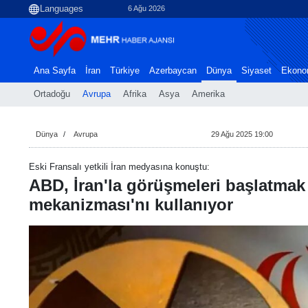
6 Ağu 2026
Ana Sayfa
İran
Türkiye
Azerbaycan
Dünya
Siyaset
Ekono
Ortadoğu
Avrupa
Afrika
Asya
Amerika
Dünya
Avrupa
29 Ağu 2025 19:00
Eski Fransalı yetkili İran medyasına konuştu:
ABD, İran'la görüşmeleri başlatmak i
mekanizması'nı kullanıyor