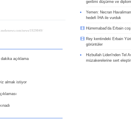
gerilimi düşürme ve diplom
Yemen: Necran Havaliman
hedefi İHA ile vurduk
Hürremabad’da Erbain co
Rey kentindeki Erbain Yü
görüntüler
Hizbullah Lideri'nden Tel A
on dakika açıklama
müzakerelerine sert eleştir
viz almak istiyor
açıklaması
 kınadı