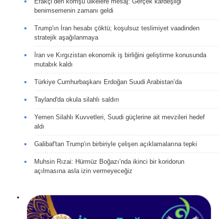
Erakçi’den komşu ülkelere mesaj: Gerçek kardeşliği
benimsemenin zamanı geldi
Trump'ın İran hesabı çöktü; koşulsuz teslimiyet vaadinden
stratejik aşağılanmaya
İran ve Kırgızistan ekonomik iş birliğini geliştirme konusunda
mutabık kaldı
Türkiye Cumhurbaşkanı Erdoğan Suudi Arabistan’da
Tayland'da okula silahlı saldırı
Yemen Silahlı Kuvvetleri, Suudi güçlerine ait mevzileri hedef
aldı
Galibaf'tan Trump'ın birbiriyle çelişen açıklamalarına tepki
Muhsin Rızai: Hürmüz Boğazı’nda ikinci bir koridorun
açılmasına asla izin vermeyeceğiz