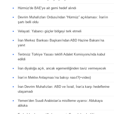
Hürmüz'de BAE'ye ait gemi hedef alındı
Devrim Muhafızları Ordusu'ndan “Hürmüz” açıklaması: İran'ın
şartı belli oldu
Velayati: Yabancı güçler bölgeyi terk etmeli
İran Merkez Bankası Başkanı'ndan ABD Hazine Bakanı’na
yanıt
Terörsüz Türkiye Yasası teklifi Adalet Komisyonu'nda kabul
edildi
İran diyaloğa açık, ancak egemenliğinden taviz vermeyecek
İran’ın Mekke Anlaşması’na bakışı nasıl?(+video)
İran Devrim Muhafızları: ABD ve İsrail, İran’a karşı hedeflerine
ulaşamadı
Yemen’den Suudi Arabistan’a misilleme uyarısı: Ablukaya
abluka