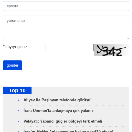
*
sayıyı giriniz
gönder
Top 10
Aliyev ile Paşinyan telefonda görüştü
İran: Umman'la anlaşmaya çok yakınız
Velayati: Yabancı güçler bölgeyi terk etmeli
İran’ın Mekke Anlaşması’na bakışı nasıl?(+video)