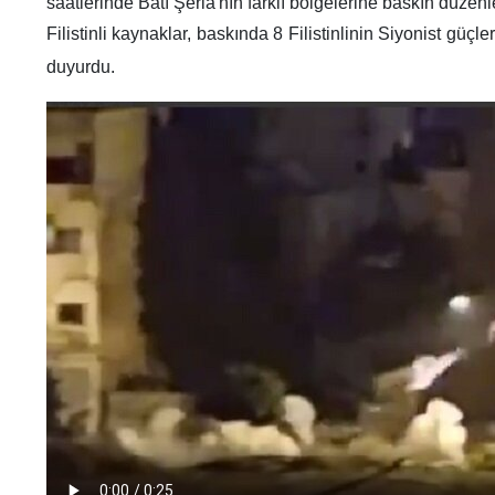
saatlerinde Batı Şeria'nın farklı bölgelerine baskın düzenl
Filistinli kaynaklar, baskında 8 Filistinlinin Siyonist güçle
duyurdu.