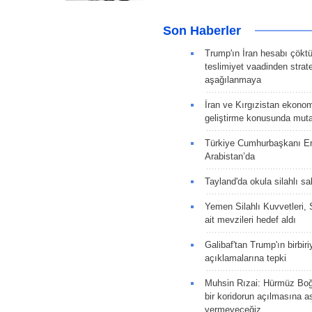
Son Haberler
Trump'ın İran hesabı çökt
teslimiyet vaadinden strate
aşağılanmaya
İran ve Kırgızistan ekonomik
geliştirme konusunda muta
Türkiye Cumhurbaşkanı E
Arabistan’da
Tayland'da okula silahlı sal
Yemen Silahlı Kuvvetleri, 
ait mevzileri hedef aldı
Galibaf'tan Trump'ın birbiri
açıklamalarına tepki
Muhsin Rızai: Hürmüz Boğa
bir koridorun açılmasına as
vermeyeceğiz