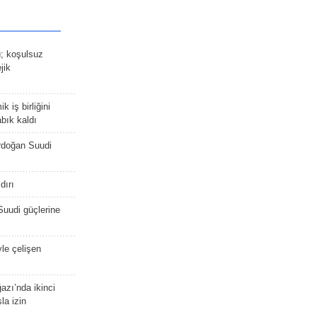
ü; koşulsuz
jik
 iş birliğini
bık kaldı
rdoğan Suudi
dırı
Suudi güçlerine
yle çelişen
zı’nda ikinci
la izin