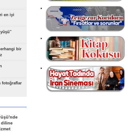
ri en iyi
yüşü''
herhangi bir
z
n
 fotoğraflar
yüşü'nde
 diline
izmet