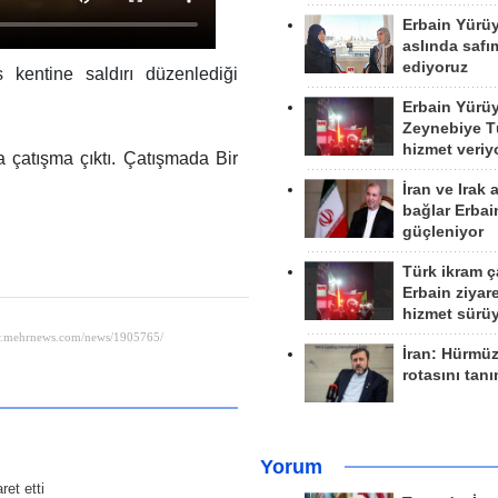
Erbain Yürü
aslında safım
ediyoruz
 kentine saldırı düzenlediği
Erbain Yürü
Zeynebiye Tü
hizmet veriy
da çatışma çıktı. Çatışmada Bir
İran ve Irak 
bağlar Erbai
güçleniyor
Türk ikram ç
Erbain ziyare
hizmet sürü
İran: Hürmü
rotasını tan
Yorum
et etti