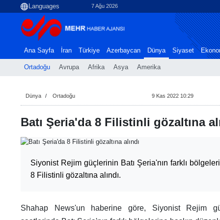
7 Ağu 2026
Ana Sayfa
İran
Türkiye
Azerbaycan
Dünya
Siyaset
Ekono
Ortadoğu
Avrupa
Afrika
Asya
Amerika
Dünya
Ortadoğu
9 Kas 2022 10:29
Batı Şeria'da 8 Filistinli gözaltına al
Siyonist Rejim güçlerinin Batı Şeria'nın farklı bölgele
8 Filistinli gözaltına alındı.
Shahap News'un haberine göre, Siyonist Rejim gü