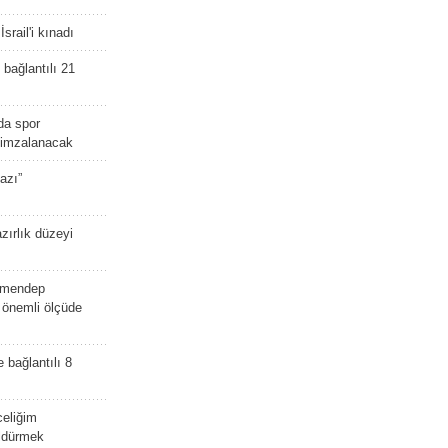
srail'i kınadı
bağlantılı 21
da spor
ü imzalanacak
azı”
zırlık düzeyi
lmendep
i önemli ölçüde
e bağlantılı 8
celiğim
öldürmek