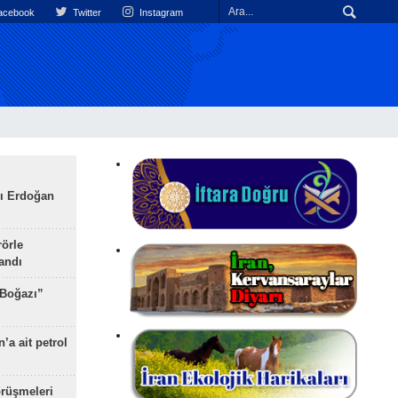
cebook
Twitter
Instagram
ı Erdoğan
rörle
landı
 Boğazı”
’a ait petrol
rüşmeleri