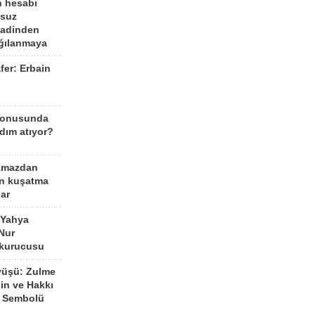
n hesabı
lsuz
aadinden
ağılanmaya
fer: Erbain
ü
konusunda
dım atıyor?
kmazdan
an kuşatma
ar
 Yahya
Nur
 kurucusu
yüşü: Zulme
şin ve Hakkı
 Sembolü