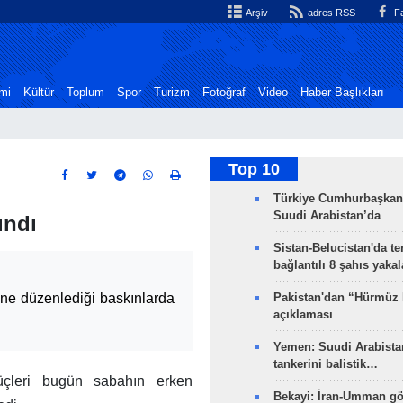
Arşiv
adres RSS
Fa
mi
Kültür
Toplum
Spor
Turizm
Fotoğraf
Video
Haber Başlıkları
Top 10
Türkiye Cumhurbaşkan
Suudi Arabistan’da
ındı
Sistan-Belucistan'da te
bağlantılı 8 şahıs yaka
rine düzenlediği baskınlarda
Pakistan'dan “Hürmüz
açıklaması
Yemen: Suudi Arabistan
tankerini balistik…
çleri bugün sabahın erken
Bekayi: İran-Umman gö