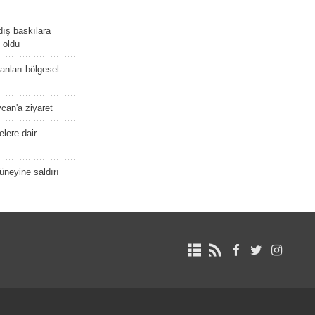
dış baskılara
 oldu
kanları bölgesel
ycan'a ziyaret
lere dair
güneyine saldırı