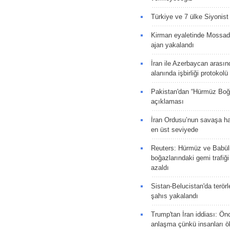
Türkiye ve 7 ülke Siyonist İ
Kirman eyaletinde Mossad 
ajan yakalandı
İran ile Azerbaycan arasın
alanında işbirliği protokol
Pakistan'dan “Hürmüz Boğ
açıklaması
İran Ordusu’nun savaşa ha
en üst seviyede
Reuters: Hürmüz ve Babü
boğazlarındaki gemi trafiğ
azaldı
Sistan-Belucistan'da terörl
şahıs yakalandı
Trump'tan İran iddiası: Ön
anlaşma çünkü insanları 