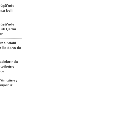
yüşü'nde
ızı belli
yüşü'nde
rk Çadırı
or
arasındaki
n ile daha da
adırlarında
tçilerine
yor
z'ün güney
ımıyoruz