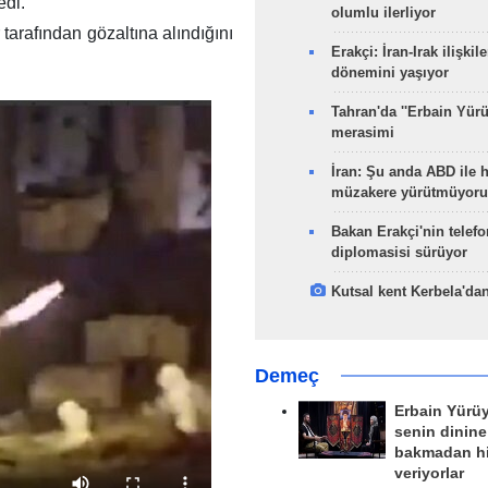
edi.
olumlu ilerliyor
r tarafından gözaltına alındığını
Erakçi: İran-Irak ilişkile
dönemini yaşıyor
Tahran'da ''Erbain Yürü
merasimi
İran: Şu anda ABD ile 
müzakere yürütmüyoru
Bakan Erakçi'nin telefo
diplomasisi sürüyor
Kutsal kent Kerbela'dan
Demeç
Erbain Yürü
senin dinine
bakmadan h
veriyorlar