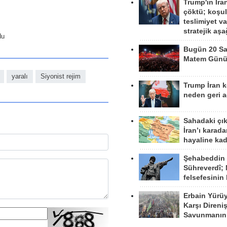
Trump'ın İra
çöktü; koşu
teslimiyet v
stratejik aş
du
Bugün 20 Sa
Matem Gün
yaralı
Siyonist rejim
Trump İran 
neden geri a
Sahadaki çı
İran’ı karad
hayaline kad
Şehabeddin
Sühreverdî; 
felsefesinin
Erbain Yürü
Karşı Direni
Savunmanın