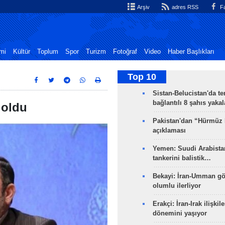
Arşiv
adres RSS
Fa
mi
Kültür
Toplum
Spor
Turizm
Fotoğraf
Video
Haber Başlıkları
Top 10
Sistan-Belucistan'da te
bağlantılı 8 şahıs yaka
 oldu
Pakistan'dan “Hürmüz
açıklaması
Yemen: Suudi Arabistan
tankerini balistik…
Bekayi: İran-Umman gö
olumlu ilerliyor
Erakçi: İran-Irak ilişkile
dönemini yaşıyor