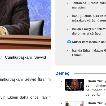
Tahran'da ''Erbain Yürü
merasimi
İran: Şu anda ABD ile 
müzakere yürütmüyoru
Bakan Erakçi'nin telefo
diplomasisi sürüyor
Kutsal kent Kerbela'dan
İran'da Erbain Matem 
zaman?
ran Cumhurbaşkanı Seyyid
Demeç
Cumhurbaşkanı Seyyid İbrahim
Erbain Yürü
senin dinine
bakmadan h
veriyorlar
yin Ekberi daha önce İran'ın
Erbain Yürü