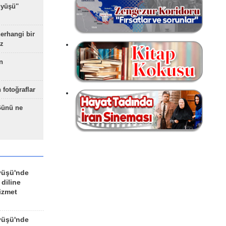
yüşü''
herhangi bir
z
n
 fotoğraflar
Günü ne
yüşü'nde
 diline
izmet
yüşü'nde