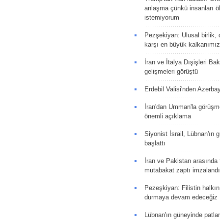
anlaşma çünkü insanları 
istemiyorum
Pezşekiyan: Ulusal birlik, 
karşı en büyük kalkanımız
İran ve İtalya Dışişleri Ba
gelişmeleri görüştü
Erdebil Valisi'nden Azerba
İran'dan Umman'la görüşme
önemli açıklama
Siyonist İsrail, Lübnan'ın 
başlattı
İran ve Pakistan arasında t
mutabakat zaptı imzalandı
Pezeşkiyan: Filistin halkı
durmaya devam edeceğiz
Lübnan'ın güneyinde patla