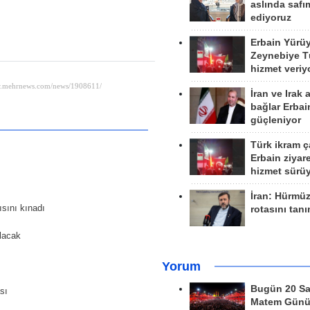
aslında safım
ediyoruz
Erbain Yürü
Zeynebiye Tü
hizmet veriy
İran ve Irak 
bağlar Erbai
güçleniyor
Türk ikram ç
Erbain ziyare
hizmet sürü
İran: Hürmü
ısını kınadı
rotasını tan
ılacak
Yorum
Bugün 20 Sa
sı
Matem Gün