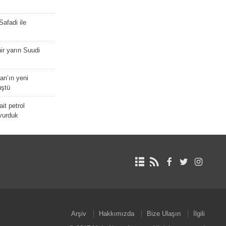
afadi ile
r yarın Suudi
tan’ın yeni
üştü
it petrol
 vurduk
Arşiv
Hakkımızda
Bize Ulaşın
İlgili