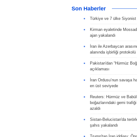
Son Haberler
Türkiye ve 7 ülke Siyonist İ
Kirman eyaletinde Mossad 
ajan yakalandı
İran ile Azerbaycan arasın
alanında işbirliği protokol
Pakistan'dan “Hürmüz Boğ
açıklaması
İran Ordusu’nun savaşa ha
en üst seviyede
Reuters: Hürmüz ve Babü
boğazlarındaki gemi trafiğ
azaldı
Sistan-Belucistan'da terörl
şahıs yakalandı
Trump'tan İran iddiası: Ön