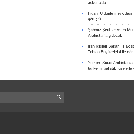
asker öldü
Fidan, Ürdünlü mevkidaşı S
görüştü
Şahbaz Şerif ve Asım Müni
Arabistan’a gidecek
İran İçişleri Bakanı, Pakis
Tahran Büyükelçisi ile gör
Yemen: Suudi Arabistan’a a
tankerini balistik füzelerle