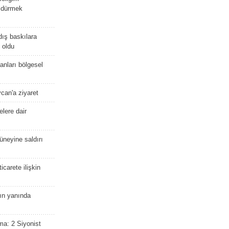
öldürmek
dış baskılara
 oldu
kanları bölgesel
ycan'a ziyaret
lere dair
güneyine saldırı
icarete ilişkin
nın yanında
ma: 2 Siyonist