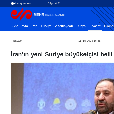
7 Ağu 2026
Ana Sayfa
İran
Türkiye
Azerbaycan
Dünya
Siyaset
Ekono
Siyaset
11 Nis 2023 16:43
İran'ın yeni Suriye büyükelçisi belli