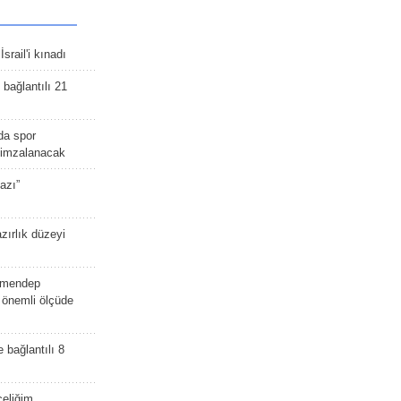
srail'i kınadı
bağlantılı 21
da spor
ü imzalanacak
azı”
zırlık düzeyi
lmendep
i önemli ölçüde
e bağlantılı 8
celiğim