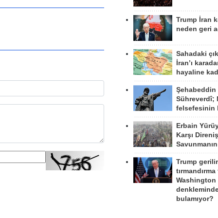
Trump İran 
neden geri a
Sahadaki çı
İran’ı karad
hayaline kad
Şehabeddin
Sühreverdî; 
felsefesinin
Erbain Yürü
Karşı Direni
Savunmanın
Trump gerili
tırmandırma
Washington 
denkleminde
bulamıyor?