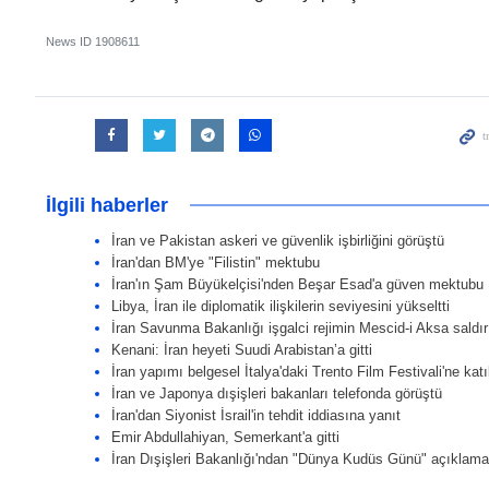
News ID
1908611
İlgili haberler
İran ve Pakistan askeri ve güvenlik işbirliğini görüştü
İran'dan BM'ye "Filistin" mektubu
İran'ın Şam Büyükelçisi'nden Beşar Esad'a güven mektubu
Libya, İran ile diplomatik ilişkilerin seviyesini yükseltti
İran Savunma Bakanlığı işgalci rejimin Mescid-i Aksa saldır
Kenani: İran heyeti Suudi Arabistan’a gitti
İran yapımı belgesel İtalya'daki Trento Film Festivali'ne kat
İran ve Japonya dışişleri bakanları telefonda görüştü
İran'dan Siyonist İsrail'in tehdit iddiasına yanıt
Emir Abdullahiyan, Semerkant'a gitti
İran Dışişleri Bakanlığı'ndan "Dünya Kudüs Günü" açıklama