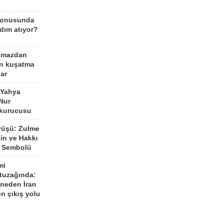
konusunda
dım atıyor?
kmazdan
an kuşatma
ar
 Yahya
Nur
 kurucusu
yüşü: Zulme
şin ve Hakkı
 Sembolü
mi
 tuzağında:
neden İran
n çıkış yolu