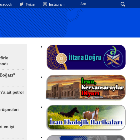
cebook
Twitter
Instagram
rörle
landı
 Boğazı”
’a ait petrol
rüşmeleri
ri en iyi