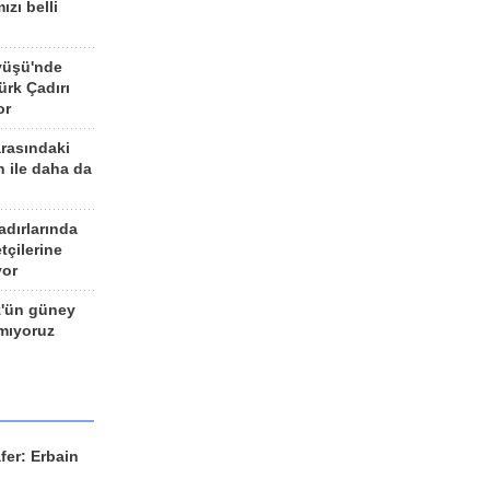
ızı belli
yüşü'nde
rk Çadırı
or
arasındaki
n ile daha da
adırlarında
tçilerine
yor
z'ün güney
ımıyoruz
fer: Erbain
ü