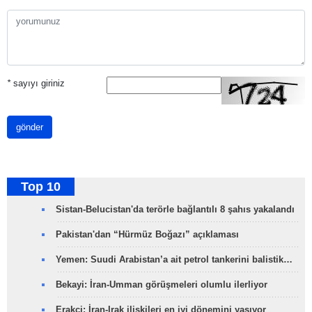
*
sayıyı giriniz
gönder
Top 10
Sistan-Belucistan'da terörle bağlantılı 8 şahıs yakalandı
Pakistan'dan “Hürmüz Boğazı” açıklaması
Yemen: Suudi Arabistan’a ait petrol tankerini balistik…
Bekayi: İran-Umman görüşmeleri olumlu ilerliyor
Erakçi: İran-Irak ilişkileri en iyi dönemini yaşıyor