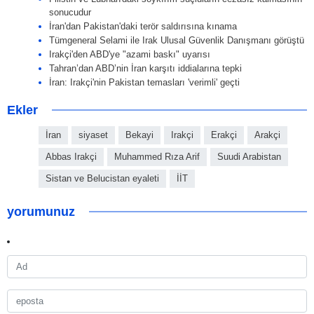
sonucudur
İran'dan Pakistan'daki terör saldırısına kınama
Tümgeneral Selami ile Irak Ulusal Güvenlik Danışmanı görüştü
Irakçi'den ABD'ye "azami baskı" uyarısı
Tahran’dan ABD’nin İran karşıtı iddialarına tepki
İran: Irakçi'nin Pakistan temasları 'verimli' geçti
Ekler
İran
siyaset
Bekayi
Irakçi
Erakçi
Arakçi
Abbas Irakçi
Muhammed Rıza Arif
Suudi Arabistan
Sistan ve Belucistan eyaleti
İİT
yorumunuz