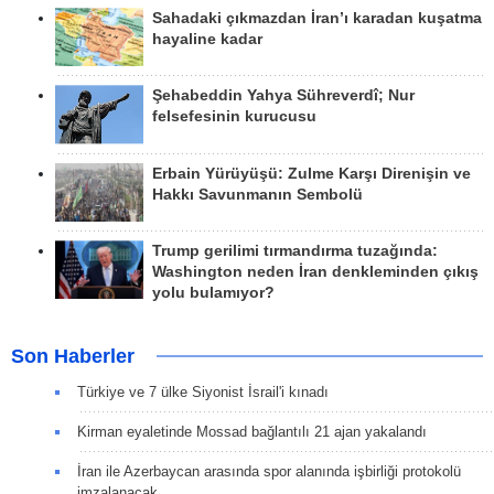
Sahadaki çıkmazdan İran’ı karadan kuşatma
hayaline kadar
Şehabeddin Yahya Sühreverdî; Nur
felsefesinin kurucusu
Erbain Yürüyüşü: Zulme Karşı Direnişin ve
Hakkı Savunmanın Sembolü
Trump gerilimi tırmandırma tuzağında:
Washington neden İran denkleminden çıkış
yolu bulamıyor?
Son Haberler
Türkiye ve 7 ülke Siyonist İsrail'i kınadı
Kirman eyaletinde Mossad bağlantılı 21 ajan yakalandı
İran ile Azerbaycan arasında spor alanında işbirliği protokolü
imzalanacak