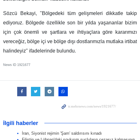
Sözcü Bekayi, "Bölgedeki tüm gelişmeleri dikkatle takip
ediyoruz. Bölgede özellikle son bir yılda yaşananlar bizim
için çok önemli ve şartlara ve ihtiyaçlara göre kararımızı
vereceğiz, bölge içi ve bölge dışı dostlarımızla mutlaka irtibat
halindeyiz" ifadelerinde bulundu.
News ID
1921677
İlgili haberler
İran, Siyonist rejimin 'Şam' saldırısını kınadı
Filistin ve Lübnan'daki soykırım suçluların cezasız kalmasının