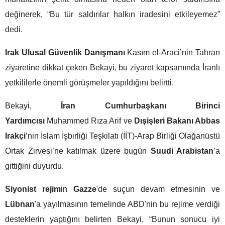
değinerek, “Bu tür saldırılar halkın iradesini etkileyemez”
dedi.
Irak
Ulusal Güvenlik Danışmanı
Kasım el-Araci’nin Tahran
ziyaretine dikkat çeken Bekayi, bu ziyaret kapsamında İranlı
yetkililerle önemli görüşmeler yapıldığını belirtti.
Bekayi,
İran Cumhurbaşkanı Birinci
Yardımcısı
Muhammed Rıza Arif ve
Dışişleri Bakanı Abbas
Irakçi
’nin İslam İşbirliği Teşkilatı (İİT)-Arap Birliği Olağanüstü
Ortak Zirvesi’ne katılmak üzere bugün
Suudi Arabistan
’a
gittiğini duyurdu.
Siyonist rejim
in
Gazze
'de suçun devam etmesinin ve
Lübnan
'a yayılmasının temelinde ABD'nin bu rejime verdiği
desteklerin yaptığını belirten Bekayi, “Bunun sonucu iyi