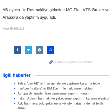
AB ayrıca üç Rus nakliye şirketine MG Flot, VTS Broker ve
Arapax'a da yaptırım uyguladı.
News ID
1921919
İlgili haberler
Tahran'dan AB'nin 'İran gemilerine yaptırım' kararına tepki
İran'dan İngiltere'nin BM Daimi Temsilcisi'ne mektup
Avrupa Birliği'nden İran gemilerine yaptırım kararı
Irakçi, AB'nin 'İran nakliye şirketlerine yaptırım' kararını eleştirdi
AB, İran hava yolu şirketlerine yönelik hatasını derhal telafi
etmeli