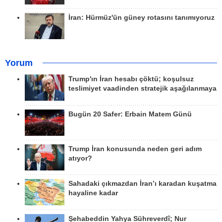
İran: Hürmüz'ün güney rotasını tanımıyoruz
Yorum
Trump'ın İran hesabı çöktü; koşulsuz
teslimiyet vaadinden stratejik aşağılanmaya
Bugün 20 Safer: Erbain Matem Günü
Trump İran konusunda neden geri adım
atıyor?
Sahadaki çıkmazdan İran’ı karadan kuşatma
hayaline kadar
Şehabeddin Yahya Sühreverdî; Nur