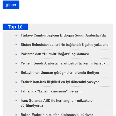
gönder
Top 10
Türkiye Cumhurbaşkanı Erdoğan Suudi Arabistan’da
Sistan-Belucistan'da terörle bağlantılı 8 şahıs yakalandı
Pakistan'dan “Hürmüz Boğazı” açıklaması
Yemen: Suudi Arabistan’a ait petrol tankerini balistik…
Bekayi: İran-Umman görüşmeleri olumlu ilerliyor
Erakçi: İran-Irak ilişkileri en iyi dönemini yaşıyor
Tahran'da ''Erbain Yürüyüşü'' merasimi
İran: Şu anda ABD ile herhangi bir müzakere
yürütmüyoruz
Bakan Erakçi'nin telefon diplomasisi sürüyor