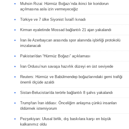
Muhsin Rızai: Hürmüz Boğazı’nda ikinci bir koridorun
açılmasına asla izin vermeyeceğiz
Türkiye ve 7 ülke Siyonist İsrail'i kınadı
Kirman eyaletinde Mossad bağlantılı 21 ajan yakalandı
İran ile Azerbaycan arasında spor alanında işbirliği protokolü
imzalanacak
Pakistan'dan “Hürmüz Boğazı” açıklaması
İran Ordusu’nun savaşa hazırlık düzeyi en üst seviyede
Reuters: Hürmüz ve Babülmendep boğazlarındaki gemi trafiği
önemli ölçüde azaldı
Sistan-Belucistan'da terörle bağlantılı 8 şahıs yakalandı
Trump'tan İran iddiası: Önceliğim anlaşma çünkü insanları
öldürmek istemiyorum
Pezşekiyan: Ulusal birlik, dış baskılara karşı en büyük
kalkanımız oldu