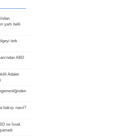
u'ndan
n şartı belli
lgeyi terk
kanı'ndan ABD
lifi Adalet
i
 egemenliğinden
a bakışı nasıl?
BD ve İsrail,
laşamadı