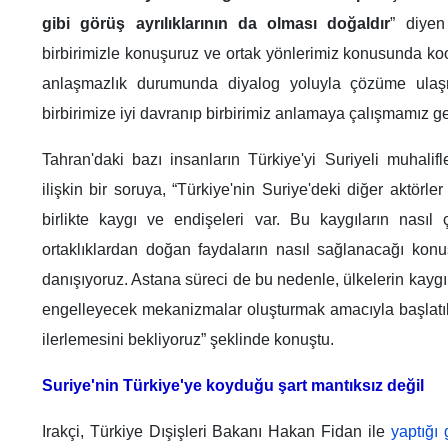
gibi görüş ayrılıklarının da olması doğaldır
” diyen
birbirimizle konuşuruz ve ortak yönlerimiz konusunda koo
anlaşmazlık durumunda diyalog yoluyla çözüme ulaş
birbirimize iyi davranıp birbirimiz anlamaya çalışmamız ger
Tahran'daki bazı insanların Türkiye'yi Suriyeli muhalif
ilişkin bir soruya, “Türkiye'nin Suriye'deki diğer aktörler gi
birlikte kaygı ve endişeleri var. Bu kaygıların nasıl
ortaklıklardan doğan faydaların nasıl sağlanacağı kon
danışıyoruz. Astana süreci de bu nedenle, ülkelerin kayg
engelleyecek mekanizmalar oluşturmak amacıyla başlatıl
ilerlemesini bekliyoruz” şeklinde konuştu.
Suriye'nin Türkiye'ye koyduğu şart mantıksız değil
Irakçi, Türkiye Dışişleri Bakanı Hakan Fidan ile
yaptığı