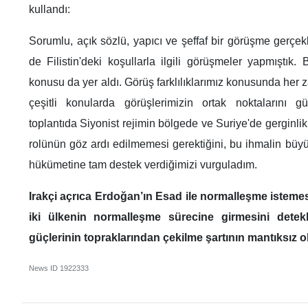
kullandı:
Sorumlu, açık sözlü, yapıcı ve şeffaf bir görüşme gerçek
de Filistin'deki koşullarla ilgili görüşmeler yapmıştık
konusu da yer aldı. Görüş farklılıklarımız konusunda her 
çeşitli konularda görüşlerimizin ortak noktalarını g
toplantıda Siyonist rejimin bölgede ve Suriye'de gerginl
rolünün göz ardı edilmemesi gerektiğini, bu ihmalin büy
hükümetine tam destek verdiğimizi vurguladım.
Irakçi açrıca Erdoğan’ın Esad ile normalleşme istemesi
iki ülkenin normalleşme sürecine girmesini detekl
güçlerinin topraklarından çekilme şartının mantıksız o
News ID
1922333