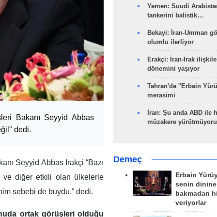
Yemen: Suudi Arabistan
tankerini balistik…
Bekayi: İran-Umman gö
olumlu ilerliyor
Erakçi: İran-Irak ilişkile
dönemini yaşıyor
Tahran'da ''Erbain Yürü
merasimi
İran: Şu anda ABD ile 
şleri Bakanı Seyyid Abbas
müzakere yürütmüyoru
ğil" dedi.
Demeç
kanı Seyyid Abbas Irakçi “Bazı
Erbain Yürü
 ve diğer etkili olan ülkelerle
senin dinine
mim sebebi de buydu.” dedi.
bakmadan h
veriyorlar
nuda ortak görüşleri olduğu