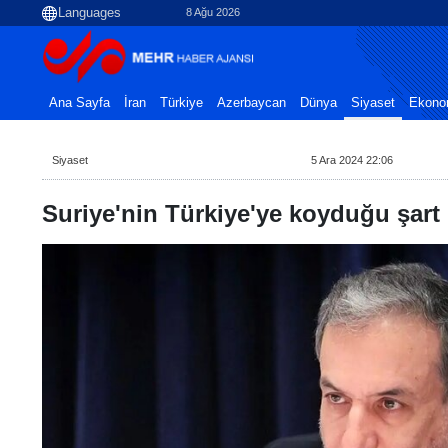
8 Ağu 2026
Ana Sayfa
İran
Türkiye
Azerbaycan
Dünya
Siyaset
Ekono
Siyaset
5 Ara 2024 22:06
Suriye'nin Türkiye'ye koyduğu şart 