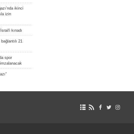
zı’nda ikinci
la izin
srail'i kınadı
bağlantılı 21
da spor
ü imzalanacak
azı”