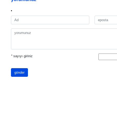
*
sayıyı giriniz
gönder