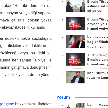
Erbain Yürü
 Irakçi “Her iki durumda da
aslında safım
ediyoruz
rdinasyon ve işbirliği yaparız,
Erbain Yürü
maya çalışırız, çözüm yoksa
Zeynebiye Tü
ekiyor.” ifadesini kullandı.
hizmet veriy
İran ve Irak 
leri desteklemekle suçladığına
bağlar Erbai
bi ilişkileri ve ortaklıkları ile
güçleniyor
 çözüleceği veya bu ilişki ve
Türk ikram ç
Erbain ziyare
usunda her zaman Türkiye ile
hizmet sürü
ılarının çatışmaya dönüşmesini
İran: Hürmü
dı ve Türkiye'nin de bu yönde
rotasını tan
Yorum
 görüşme
hakkında şu ifadeleri
İran’ın Mekk