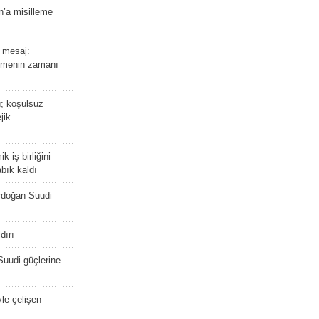
n’a misilleme
 mesaj:
emenin zamanı
ü; koşulsuz
jik
 iş birliğini
bık kaldı
rdoğan Suudi
dırı
Suudi güçlerine
yle çelişen