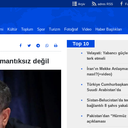
Arşiv
adres RSS
Fa
mi
Kültür
Toplum
Spor
Turizm
Fotoğraf
Video
Haber Başlıkları
Top 10
Velayati: Yabancı güçle
terk etmeli
mantıksız değil
İran’ın Mekke Anlaşmas
nasıl?(+video)
Türkiye Cumhurbaşkan
Suudi Arabistan’da
Sistan-Belucistan'da te
bağlantılı 8 şahıs yaka
Pakistan'dan “Hürmüz
açıklaması