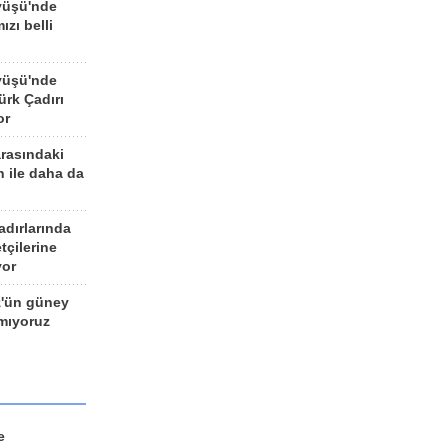
yüşü'nde
ızı belli
yüşü'nde
rk Çadırı
or
arasındaki
n ile daha da
adırlarında
tçilerine
yor
z'ün güney
ımıyoruz
e