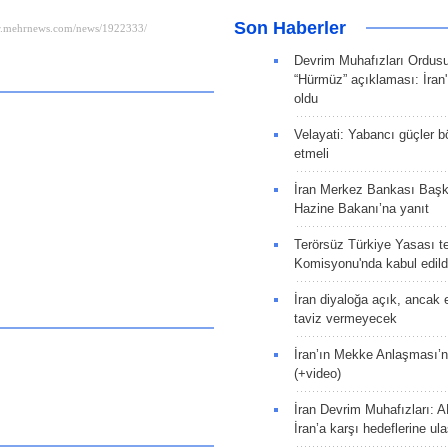
Son Haberler
Devrim Muhafızları Ordus
“Hürmüz” açıklaması: İran'ı
oldu
Velayati: Yabancı güçler bö
etmeli
İran Merkez Bankası Baş
Hazine Bakanı’na yanıt
Terörsüz Türkiye Yasası tek
Komisyonu'nda kabul edild
İran diyaloğa açık, ancak
taviz vermeyecek
İran’ın Mekke Anlaşması’n
(+video)
İran Devrim Muhafızları: A
İran’a karşı hedeflerine u