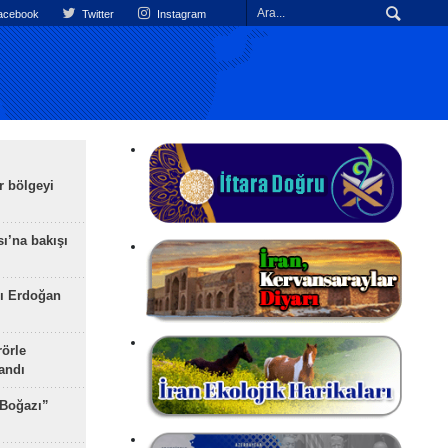
cebook
Twitter
Instagram
r bölgeyi
ı’na bakışı
ı Erdoğan
rörle
landı
 Boğazı”