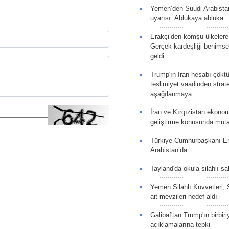
Yemen’den Suudi Arabista
uyarısı: Ablukaya abluka
Erakçi’den komşu ülkelere
Gerçek kardeşliği benims
geldi
Trump'ın İran hesabı çökt
teslimiyet vaadinden strate
aşağılanmaya
İran ve Kırgızistan ekonomik
geliştirme konusunda muta
Türkiye Cumhurbaşkanı E
Arabistan’da
Tayland'da okula silahlı sal
Yemen Silahlı Kuvvetleri, 
ait mevzileri hedef aldı
Galibaf'tan Trump'ın birbiri
açıklamalarına tepki