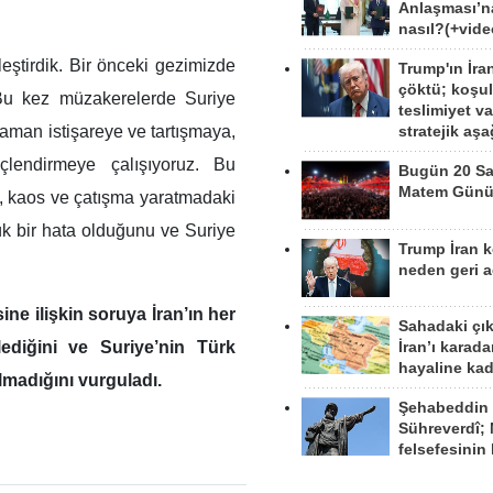
Anlaşması’n
nasıl?(+vide
leştirdik. Bir önceki gezimizde
Trump'ın İra
çöktü; koşu
. Bu kez müzakerelerde Suriye
teslimiyet v
zaman istişareye ve tartışmaya,
stratejik aş
üçlendirmeye çalışıyoruz. Bu
Bugün 20 Sa
Matem Gün
ik, kaos ve çatışma yaratmadaki
ük bir hata olduğunu ve Suriye
Trump İran 
neden geri a
ne ilişkin soruya İran’ın her
Sahadaki çı
ediğini ve Suriye’nin Türk
İran’ı karad
hayaline kad
lmadığını vurguladı.
Şehabeddin
Sühreverdî; 
felsefesinin