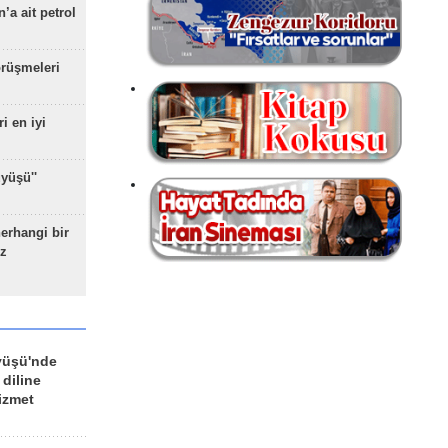
’a ait petrol
rüşmeleri
ri en iyi
yüşü''
herhangi bir
z
yüşü'nde
 diline
izmet