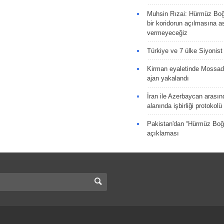
Muhsin Rızai: Hürmüz Boğa
bir koridorun açılmasına as
vermeyeceğiz
Türkiye ve 7 ülke Siyonist İ
Kirman eyaletinde Mossad 
ajan yakalandı
İran ile Azerbaycan arasın
alanında işbirliği protokol
Pakistan'dan “Hürmüz Boğ
açıklaması