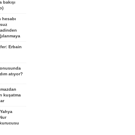
a bakışı
o)
n hesabı
lsuz
aadinden
ağılanmaya
fer: Erbain
ü
konusunda
dım atıyor?
kmazdan
an kuşatma
ar
 Yahya
Nur
 kurucusu