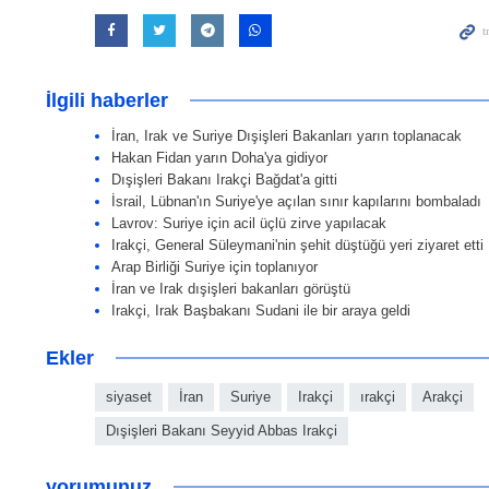
İlgili haberler
İran, Irak ve Suriye Dışişleri Bakanları yarın toplanacak
Hakan Fidan yarın Doha'ya gidiyor
Dışişleri Bakanı Irakçi Bağdat'a gitti
İsrail, Lübnan'ın Suriye'ye açılan sınır kapılarını bombaladı
Lavrov: Suriye için acil üçlü zirve yapılacak
Irakçi, General Süleymani'nin şehit düştüğü yeri ziyaret etti
Arap Birliği Suriye için toplanıyor
İran ve Irak dışişleri bakanları görüştü
Irakçi, Irak Başbakanı Sudani ile bir araya geldi
Ekler
siyaset
İran
Suriye
Irakçi
ırakçi
Arakçi
Dışişleri Bakanı Seyyid Abbas Irakçi
yorumunuz