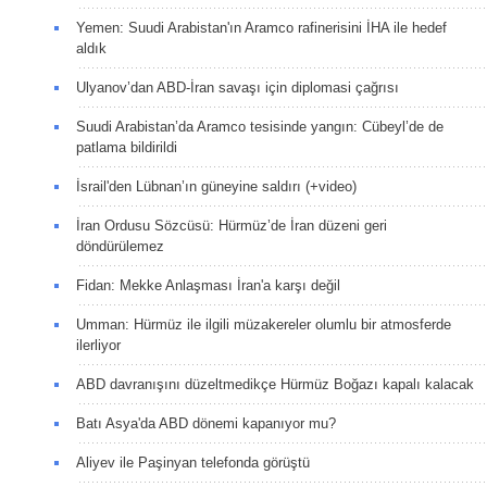
Yemen: Suudi Arabistan'ın Aramco rafinerisini İHA ile hedef
aldık
Ulyanov’dan ABD-İran savaşı için diplomasi çağrısı
Suudi Arabistan’da Aramco tesisinde yangın: Cübeyl’de de
patlama bildirildi
İsrail'den Lübnan’ın güneyine saldırı (+video)
İran Ordusu Sözcüsü: Hürmüz’de İran düzeni geri
döndürülemez
Fidan: Mekke Anlaşması İran'a karşı değil
Umman: Hürmüz ile ilgili müzakereler olumlu bir atmosferde
ilerliyor
ABD davranışını düzeltmedikçe Hürmüz Boğazı kapalı kalacak
Batı Asya'da ABD dönemi kapanıyor mu?
Aliyev ile Paşinyan telefonda görüştü