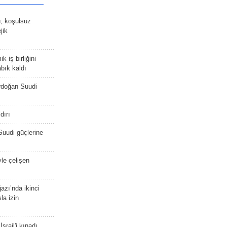
ü; koşulsuz
jik
 iş birliğini
bık kaldı
rdoğan Suudi
dırı
Suudi güçlerine
yle çelişen
zı’nda ikinci
la izin
srail'i kınadı