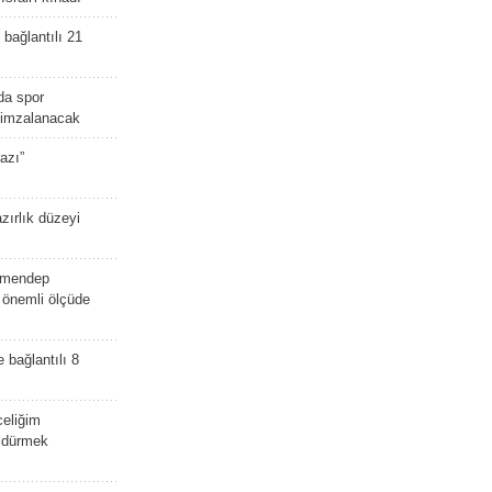
bağlantılı 21
da spor
ü imzalanacak
azı”
zırlık düzeyi
lmendep
i önemli ölçüde
e bağlantılı 8
celiğim
öldürmek