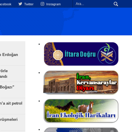
cebook
Twitter
Instagram
ı Erdoğan
rörle
landı
 Boğazı”
’a ait petrol
rüşmeleri