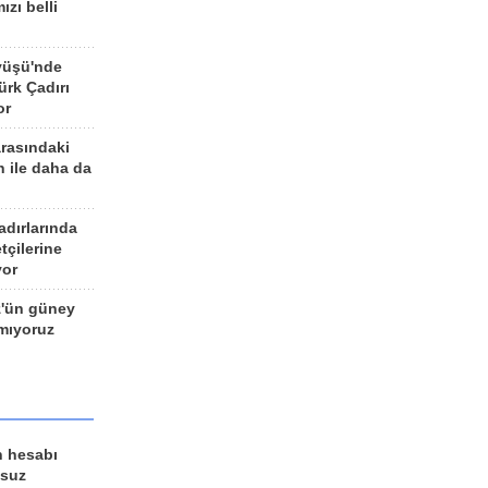
ızı belli
yüşü'nde
rk Çadırı
or
arasındaki
n ile daha da
adırlarında
tçilerine
yor
z'ün güney
ımıyoruz
n hesabı
lsuz