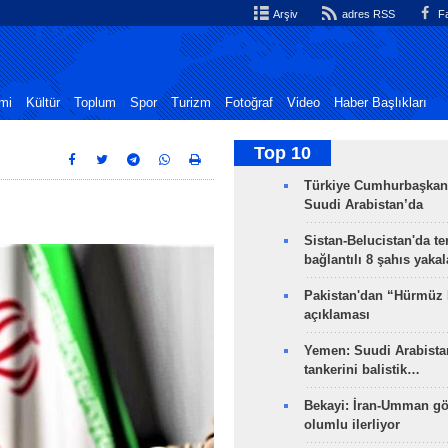
Arşiv
adres RSS
Fa
mi
Kültür
Toplum
Spor
Turizm
Fotoğraf
Video
Haber Başlıkları
Top 10
Türkiye Cumhurbaşkan
Suudi Arabistan’da
Sistan-Belucistan'da te
bağlantılı 8 şahıs yaka
Pakistan'dan “Hürmüz
açıklaması
Yemen: Suudi Arabistan
tankerini balistik…
Bekayi: İran-Umman gö
olumlu ilerliyor