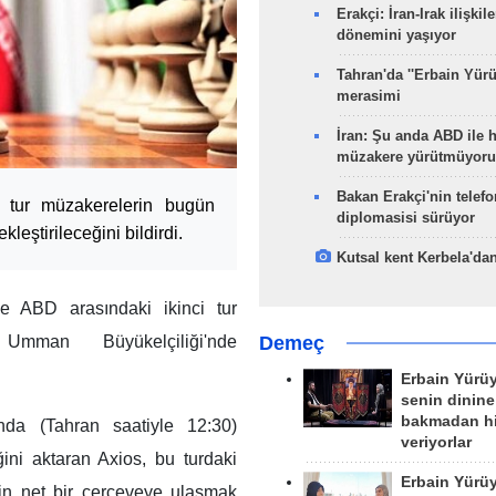
Erakçi: İran-Irak ilişkile
dönemini yaşıyor
Tahran'da ''Erbain Yürü
merasimi
İran: Şu anda ABD ile 
müzakere yürütmüyoru
Bakan Erakçi'nin telefo
i tur müzakerelerin bugün
diplomasisi sürüyor
eştirileceğini bildirdi.
Kutsal kent Kerbela'dan
e ABD arasındaki ikinci tur
Demeç
mman Büyükelçiliği'nde
Erbain Yürü
senin dinine
bakmadan h
da (Tahran saatiyle 12:30)
veriyorlar
ni aktaran Axios, bu turdaki
Erbain Yürü
in net bir çerçeveye ulaşmak