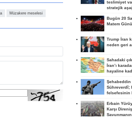
teslimiyet v
stratejik aş
a
Müzakere meselesi
Bugün 20 Sa
Matem Gün
Trump İran 
neden geri a
Sahadaki çı
İran’ı karad
hayaline kad
Şehabeddin
Sühreverdî; 
felsefesinin
Erbain Yürü
Karşı Direni
Savunmanın