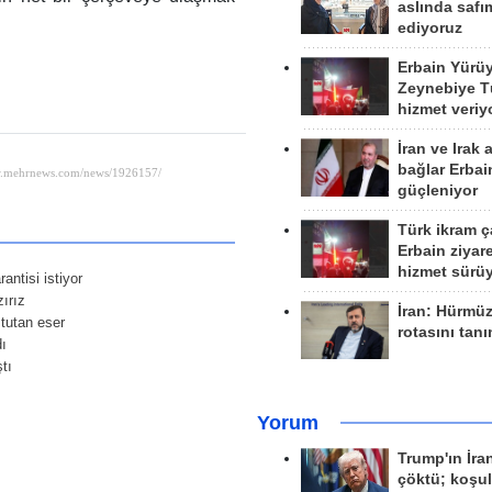
aslında safım
ediyoruz
Erbain Yürü
Zeynebiye Tü
hizmet veriy
İran ve Irak 
bağlar Erbai
güçleniyor
Türk ikram ç
Erbain ziyare
hizmet sürü
antisi istiyor
ırız
İran: Hürmü
tutan eser
rotasını tan
dı
tı
Yorum
Trump'ın İra
çöktü; koşu