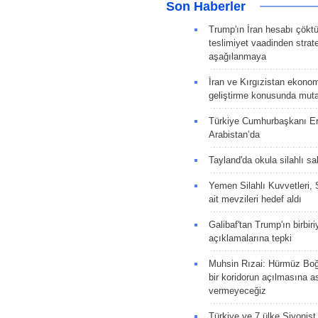
Son Haberler
Trump'ın İran hesabı çökt
teslimiyet vaadinden strate
aşağılanmaya
İran ve Kırgızistan ekonomik
geliştirme konusunda muta
Türkiye Cumhurbaşkanı E
Arabistan’da
Tayland'da okula silahlı sal
Yemen Silahlı Kuvvetleri, 
ait mevzileri hedef aldı
Galibaf'tan Trump'ın birbiri
açıklamalarına tepki
Muhsin Rızai: Hürmüz Boğa
bir koridorun açılmasına as
vermeyeceğiz
Türkiye ve 7 ülke Siyonist İ