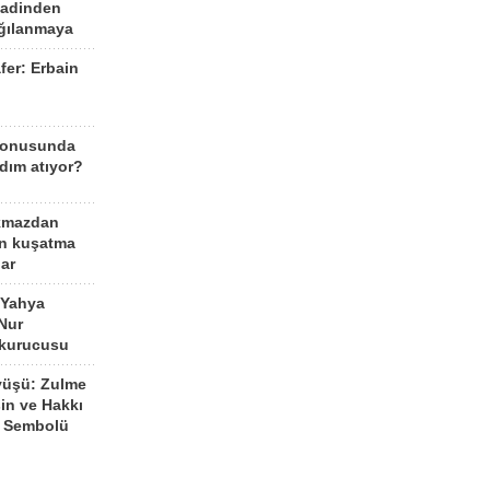
aadinden
ağılanmaya
fer: Erbain
ü
konusunda
dım atıyor?
kmazdan
an kuşatma
ar
 Yahya
Nur
 kurucusu
yüşü: Zulme
şin ve Hakkı
 Sembolü