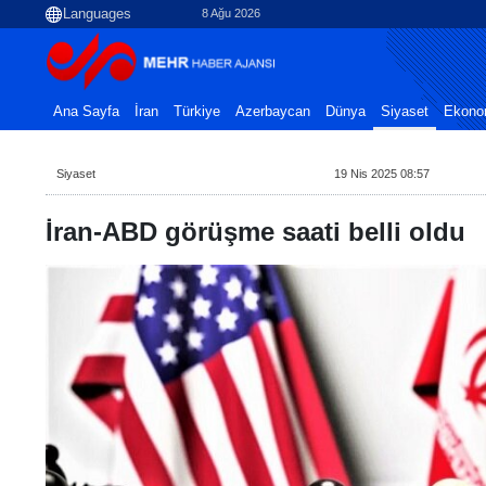
8 Ağu 2026
Ana Sayfa
İran
Türkiye
Azerbaycan
Dünya
Siyaset
Ekono
Siyaset
19 Nis 2025 08:57
İran-ABD görüşme saati belli oldu