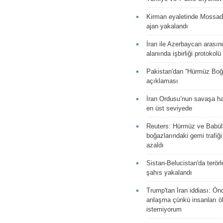
Kirman eyaletinde Mossad 
ajan yakalandı
İran ile Azerbaycan arasın
alanında işbirliği protokol
Pakistan'dan “Hürmüz Boğ
açıklaması
İran Ordusu’nun savaşa ha
en üst seviyede
Reuters: Hürmüz ve Babü
boğazlarındaki gemi trafiğ
azaldı
Sistan-Belucistan'da terörl
şahıs yakalandı
Trump'tan İran iddiası: Ön
anlaşma çünkü insanları 
istemiyorum