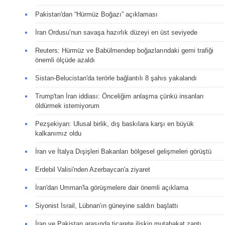
Pakistan'dan “Hürmüz Boğazı” açıklaması
İran Ordusu’nun savaşa hazırlık düzeyi en üst seviyede
Reuters: Hürmüz ve Babülmendep boğazlarındaki gemi trafiği
önemli ölçüde azaldı
Sistan-Belucistan'da terörle bağlantılı 8 şahıs yakalandı
Trump'tan İran iddiası: Önceliğim anlaşma çünkü insanları
öldürmek istemiyorum
Pezşekiyan: Ulusal birlik, dış baskılara karşı en büyük
kalkanımız oldu
İran ve İtalya Dışişleri Bakanları bölgesel gelişmeleri görüştü
Erdebil Valisi'nden Azerbaycan'a ziyaret
İran'dan Umman'la görüşmelere dair önemli açıklama
Siyonist İsrail, Lübnan'ın güneyine saldırı başlattı
İran ve Pakistan arasında ticarete ilişkin mutabakat zaptı