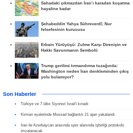
Sahadaki çıkmazdan İran’ı karadan kuşatma
hayaline kadar
Şehabeddin Yahya Sühreverdî; Nur
felsefesinin kurucusu
Erbain Yürüyüşü: Zulme Karşı Direnişin ve
Hakkı Savunmanın Sembolü
Trump gerilimi tırmandırma tuzağında:
Washington neden İran denkleminden çıkış
yolu bulamıyor?
Son Haberler
Türkiye ve 7 ülke Siyonist İsrail'i kınadı
Kirman eyaletinde Mossad bağlantılı 21 ajan yakalandı
İran ile Azerbaycan arasında spor alanında işbirliği protokolü
imzalanacak