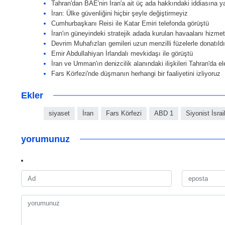
Tahran'dan BAE'nin İran'a ait üç ada hakkındaki iddiasına y
İran: Ülke güvenliğini hiçbir şeyle değiştirmeyiz
Cumhurbaşkanı Reisi ile Katar Emiri telefonda görüştü
İran'ın güneyindeki stratejik adada kurulan havaalanı hizmet
Devrim Muhafızları gemileri uzun menzilli füzelerle donatıldı
Emir Abdullahiyan İrlandalı mevkidaşı ile görüştü
İran ve Umman'ın denizcilik alanındaki ilişkileri Tahran'da el
Fars Körfezi'nde düşmanın herhangi bir faaliyetini izliyoruz
Ekler
siyaset
İran
Fars Körfezi
ABD 1
Siyonist İsrai
yorumunuz