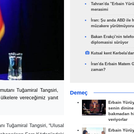
Tahran'da ''Erbain Yürü
merasimi
İran: Şu anda ABD ile 
müzakere yürütmüyoru
Bakan Erakçi'nin telefo
diplomasisi sürüyor
Kutsal kent Kerbela'dan
İran'da Erbain Matem 
zaman?
mutanı Tuğamiral Tangsiri,
Demeç
 ülkelere vereceğimiz yanıt
Erbain Yürü
senin dinine
bakmadan h
veriyorlar
ı Tuğamiral Tangsiri, “Ulusal
Erbain Yürü