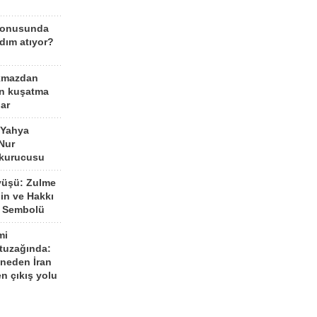
konusunda
dım atıyor?
kmazdan
an kuşatma
ar
 Yahya
Nur
 kurucusu
yüşü: Zulme
şin ve Hakkı
 Sembolü
mi
 tuzağında:
neden İran
n çıkış yolu