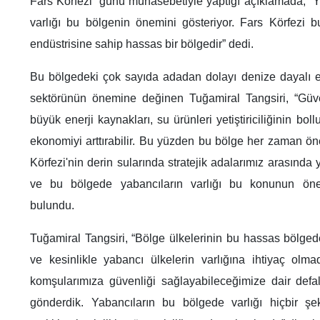
Fars Körfezi” günü münasebetiyle yaptığı açıklamada, “Y
varlığı bu bölgenin önemini gösteriyor. Fars Körfezi bu
endüstrisine sahip hassas bir bölgedir” dedi.
Bu bölgedeki çok sayıda adadan dolayı denize dayalı e
sektörünün önemine değinen Tuğamiral Tangsiri, “Güven
büyük enerji kaynakları, su ürünleri yetiştiriciliğinin boll
ekonomiyi arttırabilir. Bu yüzden bu bölge her zaman ön
Körfezi'nin derin sularında stratejik adalarımız arasınd
ve bu bölgede yabancıların varlığı bu konunun önemi
bulundu.
Tuğamiral Tangsiri, “Bölge ülkelerinin bu hassas bölged
ve kesinlikle yabancı ülkelerin varlığına ihtiyaç olm
komşularımıza güvenliği sağlayabileceğimize dair defa
gönderdik. Yabancıların bu bölgede varlığı hiçbir ş