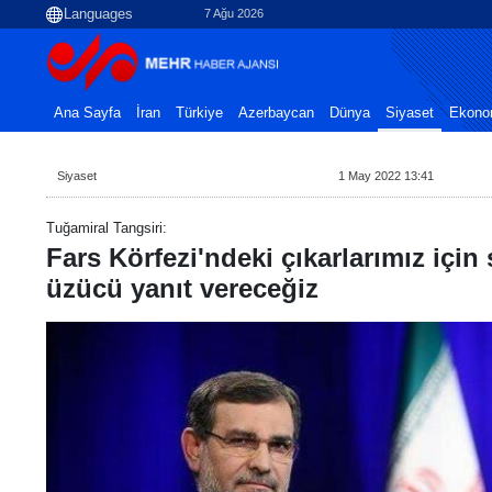
7 Ağu 2026
Ana Sayfa
İran
Türkiye
Azerbaycan
Dünya
Siyaset
Ekono
Siyaset
1 May 2022 13:41
Tuğamiral Tangsiri:
Fars Körfezi'ndeki çıkarlarımız için
üzücü yanıt vereceğiz