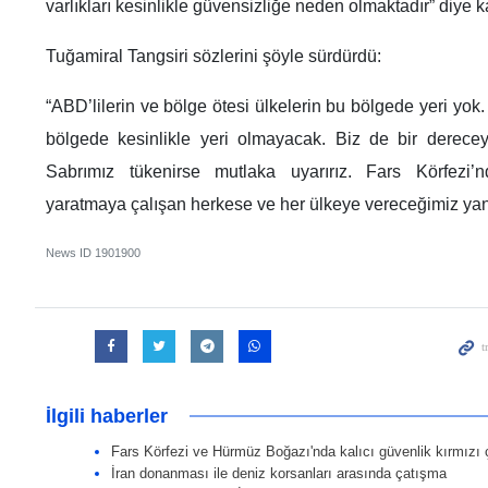
varlıkları kesinlikle güvensizliğe neden olmaktadır” diye k
Tuğamiral Tangsiri sözlerini şöyle sürdürdü:
“ABD’lilerin ve bölge ötesi ülkelerin bu bölgede yeri yok.
bölgede kesinlikle yeri olmayacak. Biz de bir derecey
Sabrımız tükenirse mutlaka uyarırız. Fars Körfezi’n
yaratmaya çalışan herkese ve her ülkeye vereceğimiz yanı
News ID
1901900
İlgili haberler
Fars Körfezi ve Hürmüz Boğazı'nda kalıcı güvenlik kırmızı 
İran donanması ile deniz korsanları arasında çatışma