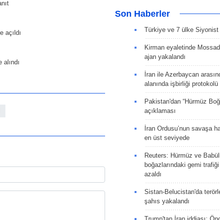
anıt
Son Haberler
Türkiye ve 7 ülke Siyonist İ
e açıldı
Kirman eyaletinde Mossad 
ajan yakalandı
e alındı
İran ile Azerbaycan arasın
alanında işbirliği protokol
Pakistan'dan “Hürmüz Boğ
l
açıklaması
İran Ordusu’nun savaşa ha
en üst seviyede
Reuters: Hürmüz ve Babü
boğazlarındaki gemi trafiğ
azaldı
Sistan-Belucistan'da terörl
şahıs yakalandı
Trump'tan İran iddiası: Ön