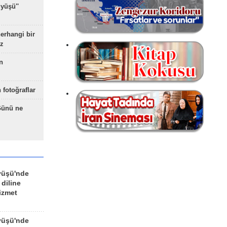
yüşü''
herhangi bir
z
n
 fotoğraflar
Günü ne
yüşü'nde
 diline
izmet
yüşü'nde