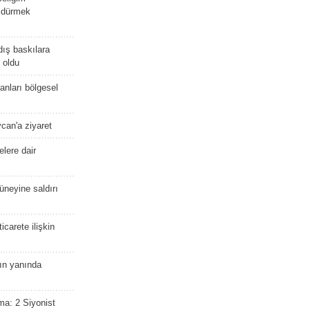
öldürmek
dış baskılara
 oldu
kanları bölgesel
ycan'a ziyaret
lere dair
güneyine saldırı
icarete ilişkin
nın yanında
ma: 2 Siyonist