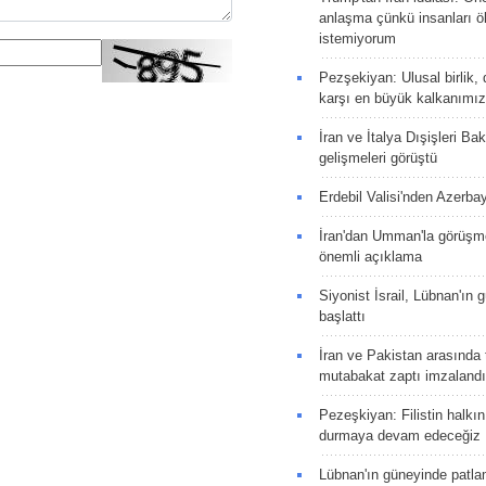
anlaşma çünkü insanları 
istemiyorum
Pezşekiyan: Ulusal birlik, 
karşı en büyük kalkanımız
İran ve İtalya Dışişleri Ba
gelişmeleri görüştü
Erdebil Valisi'nden Azerba
İran'dan Umman'la görüşme
önemli açıklama
Siyonist İsrail, Lübnan'ın 
başlattı
İran ve Pakistan arasında t
mutabakat zaptı imzalandı
Pezeşkiyan: Filistin halkı
durmaya devam edeceğiz
Lübnan'ın güneyinde patla