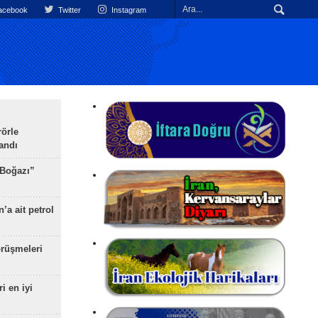
cebook
Twitter
Instagram
rörle
landı
 Boğazı”
’a ait petrol
rüşmeleri
ri en iyi