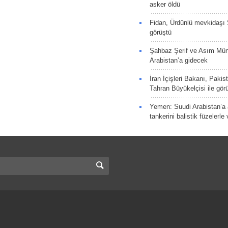
asker öldü
Fidan, Ürdünlü mevkidaşı S
görüştü
Şahbaz Şerif ve Asım Müni
Arabistan’a gidecek
İran İçişleri Bakanı, Pakis
Tahran Büyükelçisi ile gör
Yemen: Suudi Arabistan’a a
tankerini balistik füzelerle