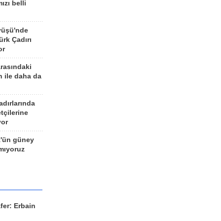
ızı belli
yüşü'nde
rk Çadırı
or
arasındaki
n ile daha da
adırlarında
tçilerine
yor
z'ün güney
ımıyoruz
fer: Erbain
ü