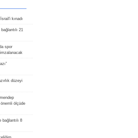
srail'i kınadı
bağlantılı 21
da spor
ü imzalanacak
azı”
zırlık düzeyi
lmendep
i önemli ölçüde
e bağlantılı 8
celiğim