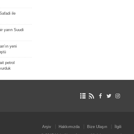
afadi ile
r yarın Suudi
tan’ın yeni
üştü
it petrol
 vurduk
Arşiv
Hakkımızda
Bize Ulaşın
İlgili