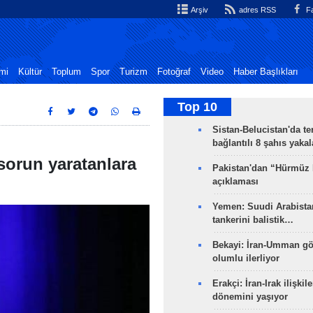
Arşiv
adres RSS
Fa
mi
Kültür
Toplum
Spor
Turizm
Fotoğraf
Video
Haber Başlıkları
Top 10
Sistan-Belucistan'da te
bağlantılı 8 şahıs yaka
 sorun yaratanlara
Pakistan'dan “Hürmüz
açıklaması
Yemen: Suudi Arabistan
tankerini balistik…
Bekayi: İran-Umman gö
olumlu ilerliyor
Erakçi: İran-Irak ilişkile
dönemini yaşıyor