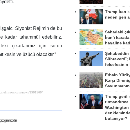
aydetti.
Trump İran 
neden geri a
 İşgalci Siyonist Rejimin de bu
Sahadaki çı
e kadar tahammül edebiliriz.
İran’ı karad
hayaline kad
deki çıkarlarımız için sorun
Şehabeddin
t kesin ve üzücü olacaktır.”
Sühreverdî; 
felsefesinin
Erbain Yürü
Karşı Direni
Savunmanın
Trump gerili
tırmandırma
Washington 
denkleminde
bulamıyor?
çizgimizdir