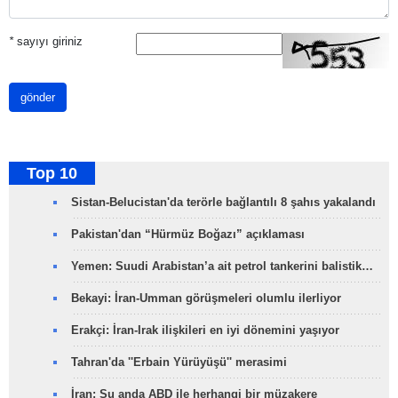
*
sayıyı giriniz
gönder
Top 10
Sistan-Belucistan'da terörle bağlantılı 8 şahıs yakalandı
Pakistan'dan “Hürmüz Boğazı” açıklaması
Yemen: Suudi Arabistan’a ait petrol tankerini balistik…
Bekayi: İran-Umman görüşmeleri olumlu ilerliyor
Erakçi: İran-Irak ilişkileri en iyi dönemini yaşıyor
Tahran'da ''Erbain Yürüyüşü'' merasimi
İran: Şu anda ABD ile herhangi bir müzakere