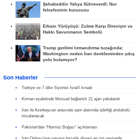
Şehabeddin Yahya Sühreverdî; Nur
felsefesinin kurucusu
Erbain Yürüyüşü: Zulme Karşı Direnişin ve
Hakkı Savunmanın Sembolü
Trump gerilimi tırmandırma tuzağında:
Washington neden İran denkleminden çıkış
yolu bulamıyor?
Son Haberler
Türkiye ve 7 ülke Siyonist İsrail'i kınadı
Kirman eyaletinde Mossad bağlantılı 21 ajan yakalandı
İran ile Azerbaycan arasında spor alanında işbirliği protokolü
imzalanacak
Pakistan'dan “Hürmüz Boğazı” açıklaması
İran Ordusu’nun savaşa hazırlık düzeyi en üst seviyede