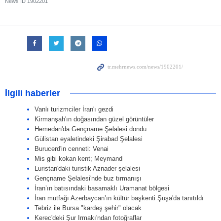
News ID
1902201
İlgili haberler
Vanlı turizmciler İran'ı gezdi
Kirmanşah'ın doğasından güzel görüntüler
Hemedan'da Gençname Şelalesi dondu
Gülistan eyaletindeki Şirabad Şelalesi
Burucerd'in cenneti: Venai
Mis gibi kokan kent; Meymand
Luristan'daki turistik Aznader şelalesi
Gençname Şelalesi'nde buz tırmanışı
İran’ın batısındaki basamaklı Uramanat bölgesi
İran mutfağı Azerbaycan’ın kültür başkenti Şuşa'da tanıtıldı
Tebriz ile Bursa "kardeş şehir" olacak
Kerec'deki Şur Irmakı'ndan fotoğraflar