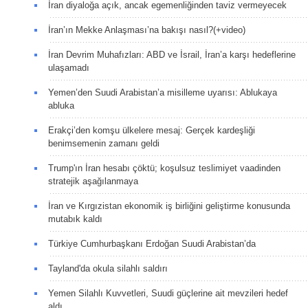
İran diyaloğa açık, ancak egemenliğinden taviz vermeyecek
İran’ın Mekke Anlaşması’na bakışı nasıl?(+video)
İran Devrim Muhafızları: ABD ve İsrail, İran’a karşı hedeflerine
ulaşamadı
Yemen’den Suudi Arabistan’a misilleme uyarısı: Ablukaya
abluka
Erakçi’den komşu ülkelere mesaj: Gerçek kardeşliği
benimsemenin zamanı geldi
Trump'ın İran hesabı çöktü; koşulsuz teslimiyet vaadinden
stratejik aşağılanmaya
İran ve Kırgızistan ekonomik iş birliğini geliştirme konusunda
mutabık kaldı
Türkiye Cumhurbaşkanı Erdoğan Suudi Arabistan’da
Tayland'da okula silahlı saldırı
Yemen Silahlı Kuvvetleri, Suudi güçlerine ait mevzileri hedef
aldı