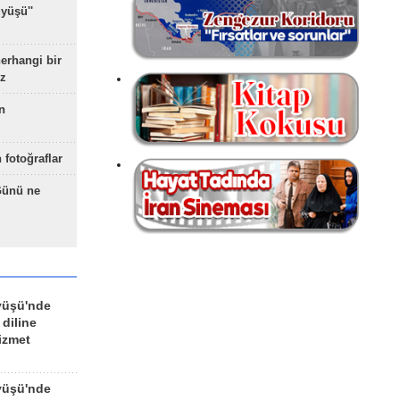
yüşü''
herhangi bir
z
n
 fotoğraflar
Günü ne
yüşü'nde
 diline
izmet
yüşü'nde