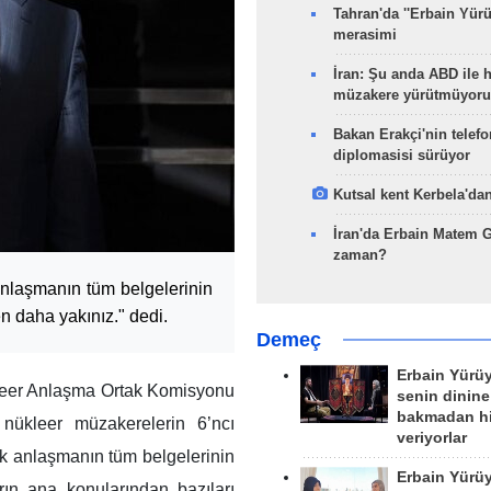
Tahran'da ''Erbain Yürü
merasimi
İran: Şu anda ABD ile 
müzakere yürütmüyoru
Bakan Erakçi'nin telefo
diplomasisi sürüyor
Kutsal kent Kerbela'dan
İran'da Erbain Matem 
zaman?
anlaşmanın tüm belgelerinin
n daha yakınız." dedi.
Demeç
Erbain Yürü
kleer Anlaşma Ortak Komisyonu
senin dinine
bakmadan h
 nükleer müzakerelerin 6’ncı
veriyorlar
k anlaşmanın tüm belgelerinin
Erbain Yürü
ın ana konularından bazıları