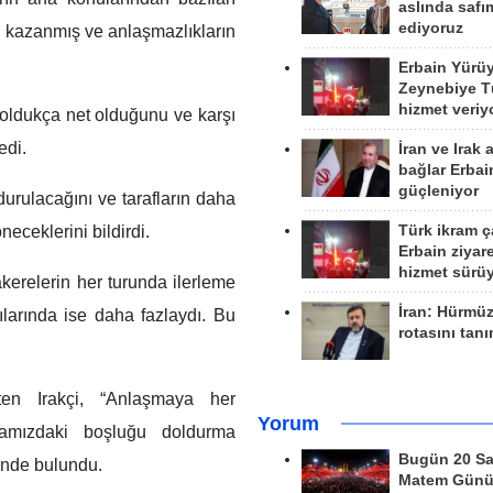
aslında safım
ediyoruz
ik kazanmış ve anlaşmazlıkların
Erbain Yürü
Zeynebiye Tü
hizmet veriy
oldukça net olduğunu ve karşı
edi.
İran ve Irak 
bağlar Erbai
güçleniyor
urulacağını ve tarafların daha
Türk ikram ç
eceklerini bildirdi.
Erbain ziyare
hizmet sürü
akerelerin her turunda ilerleme
İran: Hürmü
larında ise daha fazlaydı. Bu
rotasını tan
ten Irakçi, “Anlaşmaya her
Yorum
amızdaki boşluğu doldurma
Bugün 20 Sa
rinde bulundu.
Matem Gün