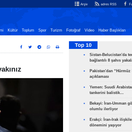
Arşiv
adres RSS
Fa
mi
Kültür
Toplum
Spor
Turizm
Fotoğraf
Video
Haber Başlıkları
Top 10
Sistan-Belucistan'da te
bağlantılı 8 şahıs yaka
akınız
Pakistan'dan “Hürmüz
açıklaması
Yemen: Suudi Arabistan
tankerini balistik…
Bekayi: İran-Umman gö
olumlu ilerliyor
Erakçi: İran-Irak ilişkile
dönemini yaşıyor