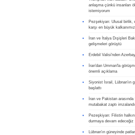
anlaşma çünkü insanları 
istemiyorum
Pezşekiyan: Ulusal birlik, 
karşı en büyük kalkanımız
İran ve İtalya Dışişleri Ba
gelişmeleri görüştü
Erdebil Valisi'nden Azerba
İran'dan Umman'la görüşme
önemli açıklama
Siyonist İsrail, Lübnan'ın 
başlattı
İran ve Pakistan arasında t
mutabakat zaptı imzalandı
Pezeşkiyan: Filistin halkı
durmaya devam edeceğiz
Lübnan'ın güneyinde patla