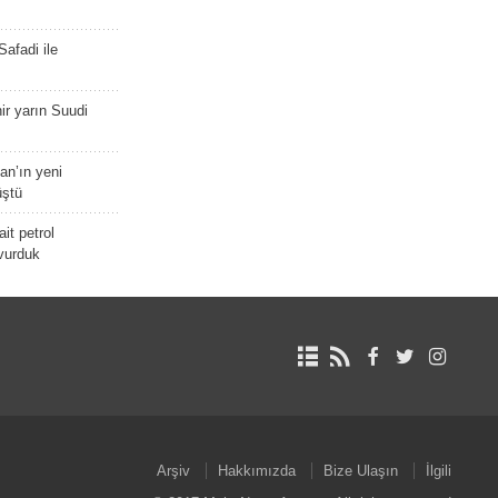
afadi ile
r yarın Suudi
tan’ın yeni
üştü
it petrol
 vurduk
Arşiv
Hakkımızda
Bize Ulaşın
İlgili