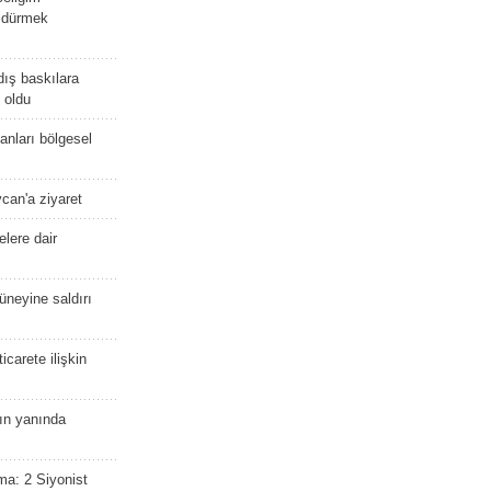
öldürmek
dış baskılara
 oldu
kanları bölgesel
ycan'a ziyaret
lere dair
güneyine saldırı
icarete ilişkin
nın yanında
ma: 2 Siyonist