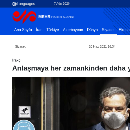
7 Ağu 2026
Ana Sayfa
İran
Türkiye
Azerbaycan
Dünya
Siyaset
Ekono
Siyaset
20 Haz 2021 16:34
Irakçi:
Anlaşmaya her zamankinden daha y