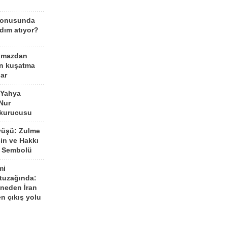
konusunda
dım atıyor?
kmazdan
an kuşatma
ar
 Yahya
Nur
 kurucusu
yüşü: Zulme
şin ve Hakkı
 Sembolü
mi
 tuzağında:
neden İran
n çıkış yolu