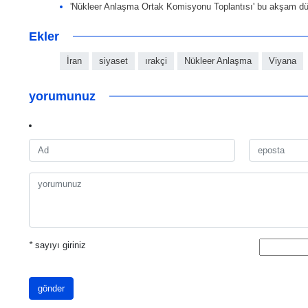
'Nükleer Anlaşma Ortak Komisyonu Toplantısı' bu akşam d
Ekler
İran
siyaset
ırakçi
Nükleer Anlaşma
Viyana
yorumunuz
*
sayıyı giriniz
gönder