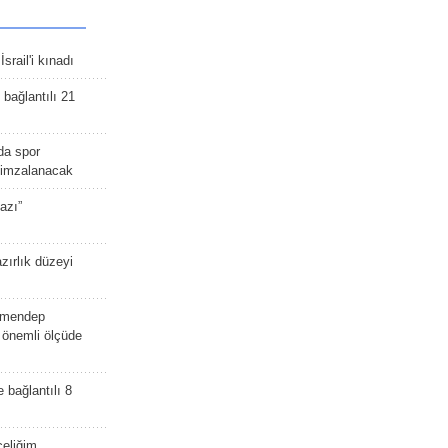
srail'i kınadı
bağlantılı 21
da spor
ü imzalanacak
azı”
zırlık düzeyi
lmendep
i önemli ölçüde
e bağlantılı 8
celiğim