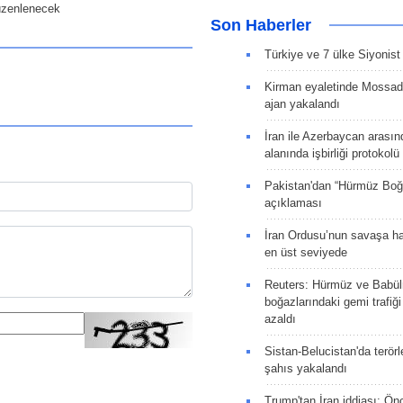
üzenlenecek
Son Haberler
Türkiye ve 7 ülke Siyonist İ
Kirman eyaletinde Mossad 
ajan yakalandı
İran ile Azerbaycan arasın
alanında işbirliği protokol
Pakistan'dan “Hürmüz Boğ
açıklaması
İran Ordusu’nun savaşa ha
en üst seviyede
Reuters: Hürmüz ve Babü
boğazlarındaki gemi trafiğ
azaldı
Sistan-Belucistan'da terörl
şahıs yakalandı
Trump'tan İran iddiası: Ön