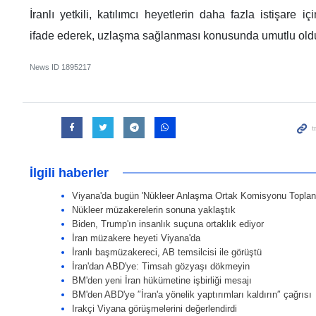
İranlı yetkili, katılımcı heyetlerin daha fazla istişare i
ifade ederek, uzlaşma sağlanması konusunda umutlu old
News ID
1895217
İlgili haberler
Viyana'da bugün 'Nükleer Anlaşma Ortak Komisyonu Toplant
Nükleer müzakerelerin sonuna yaklaştık
Biden, Trump'ın insanlık suçuna ortaklık ediyor
İran müzakere heyeti Viyana'da
İranlı başmüzakereci, AB temsilcisi ile görüştü
İran'dan ABD'ye: Timsah gözyaşı dökmeyin
BM'den yeni İran hükümetine işbirliği mesajı
BM'den ABD'ye ″İran'a yönelik yaptırımları kaldırın″ çağrısı
Irakçi Viyana görüşmelerini değerlendirdi