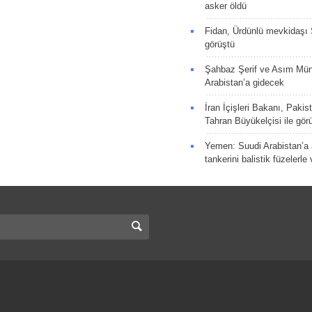
asker öldü
Fidan, Ürdünlü mevkidaşı S
görüştü
Şahbaz Şerif ve Asım Müni
Arabistan’a gidecek
İran İçişleri Bakanı, Pakis
Tahran Büyükelçisi ile gör
Yemen: Suudi Arabistan’a a
tankerini balistik füzelerle