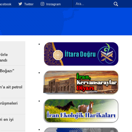
cebook
Twitter
Instagram
rörle
landı
 Boğazı”
’a ait petrol
rüşmeleri
ri en iyi