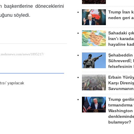
çin başkentlerine döneceklerini
Trump İran 
uğunu söyledi.
neden geri a
Sahadaki çı
İran’ı karad
hayaline kad
Şehabeddin
Sühreverdî; 
felsefesinin
Erbain Yürü
Karşı Direni
ısı' yapılacak
Savunmanın
Trump gerili
tırmandırma
Washington 
denkleminde
bulamıyor?