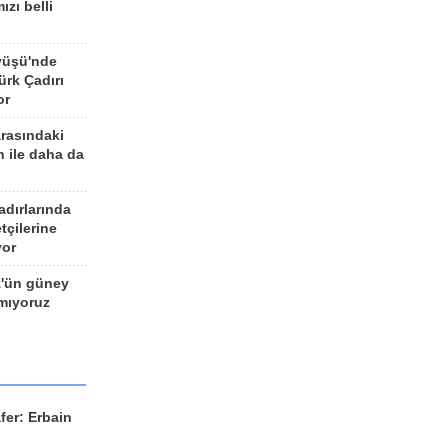
ızı belli
yüşü'nde
rk Çadırı
or
arasındaki
n ile daha da
adırlarında
tçilerine
yor
z'ün güney
ımıyoruz
fer: Erbain
ü