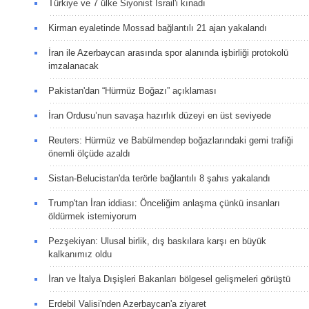
Türkiye ve 7 ülke Siyonist İsrail'i kınadı
Kirman eyaletinde Mossad bağlantılı 21 ajan yakalandı
İran ile Azerbaycan arasında spor alanında işbirliği protokolü
imzalanacak
Pakistan'dan “Hürmüz Boğazı” açıklaması
İran Ordusu’nun savaşa hazırlık düzeyi en üst seviyede
Reuters: Hürmüz ve Babülmendep boğazlarındaki gemi trafiği
önemli ölçüde azaldı
Sistan-Belucistan'da terörle bağlantılı 8 şahıs yakalandı
Trump'tan İran iddiası: Önceliğim anlaşma çünkü insanları
öldürmek istemiyorum
Pezşekiyan: Ulusal birlik, dış baskılara karşı en büyük
kalkanımız oldu
İran ve İtalya Dışişleri Bakanları bölgesel gelişmeleri görüştü
Erdebil Valisi'nden Azerbaycan'a ziyaret