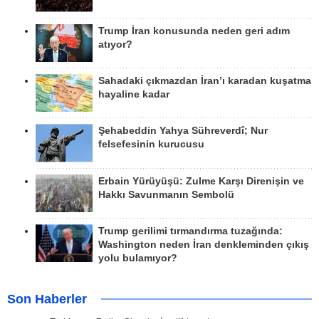
Trump İran konusunda neden geri adım
atıyor?
Sahadaki çıkmazdan İran’ı karadan kuşatma
hayaline kadar
Şehabeddin Yahya Sühreverdî; Nur
felsefesinin kurucusu
Erbain Yürüyüşü: Zulme Karşı Direnişin ve
Hakkı Savunmanın Sembolü
Trump gerilimi tırmandırma tuzağında:
Washington neden İran denkleminden çıkış
yolu bulamıyor?
Son Haberler