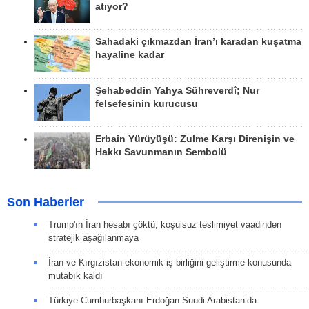
atıyor?
Sahadaki çıkmazdan İran’ı karadan kuşatma
hayaline kadar
Şehabeddin Yahya Sühreverdî; Nur
felsefesinin kurucusu
Erbain Yürüyüşü: Zulme Karşı Direnişin ve
Hakkı Savunmanın Sembolü
Son Haberler
Trump'ın İran hesabı çöktü; koşulsuz teslimiyet vaadinden
stratejik aşağılanmaya
İran ve Kırgızistan ekonomik iş birliğini geliştirme konusunda
mutabık kaldı
Türkiye Cumhurbaşkanı Erdoğan Suudi Arabistan’da