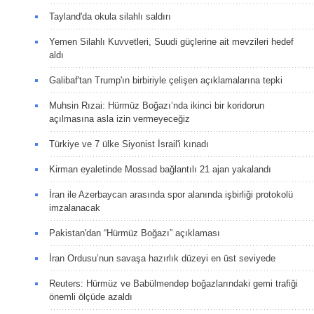
Tayland'da okula silahlı saldırı
Yemen Silahlı Kuvvetleri, Suudi güçlerine ait mevzileri hedef
aldı
Galibaf'tan Trump'ın birbiriyle çelişen açıklamalarına tepki
Muhsin Rızai: Hürmüz Boğazı’nda ikinci bir koridorun
açılmasına asla izin vermeyeceğiz
Türkiye ve 7 ülke Siyonist İsrail'i kınadı
Kirman eyaletinde Mossad bağlantılı 21 ajan yakalandı
İran ile Azerbaycan arasında spor alanında işbirliği protokolü
imzalanacak
Pakistan'dan “Hürmüz Boğazı” açıklaması
İran Ordusu’nun savaşa hazırlık düzeyi en üst seviyede
Reuters: Hürmüz ve Babülmendep boğazlarındaki gemi trafiği
önemli ölçüde azaldı