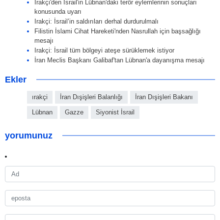
Irakçi'den İsrail'in Lübnan'daki terör eylemlerinin sonuçları
konusunda uyarı
Irakçi: İsrail’in saldırıları derhal durdurulmalı
Filistin İslami Cihat Hareketi'nden Nasrullah için başsağlığı
mesajı
Irakçi: İsrail tüm bölgeyi ateşe sürüklemek istiyor
İran Meclis Başkanı Galibaf'tan Lübnan'a dayanışma mesajı
Ekler
ırakçi
İran Dışişleri Balanlığı
İran Dışişleri Bakanı
Lübnan
Gazze
Siyonist İsrail
yorumunuz