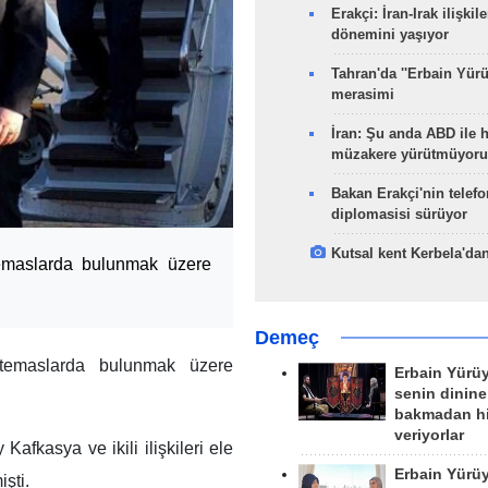
Erakçi: İran-Irak ilişkile
dönemini yaşıyor
Tahran'da ''Erbain Yürü
merasimi
İran: Şu anda ABD ile 
müzakere yürütmüyoru
Bakan Erakçi'nin telefo
diplomasisi sürüyor
Kutsal kent Kerbela'dan
temaslarda bulunmak üzere
Demeç
 temaslarda bulunmak üzere
Erbain Yürü
senin dinine
bakmadan h
veriyorlar
fkasya ve ikili ilişkileri ele
Erbain Yürü
işti.