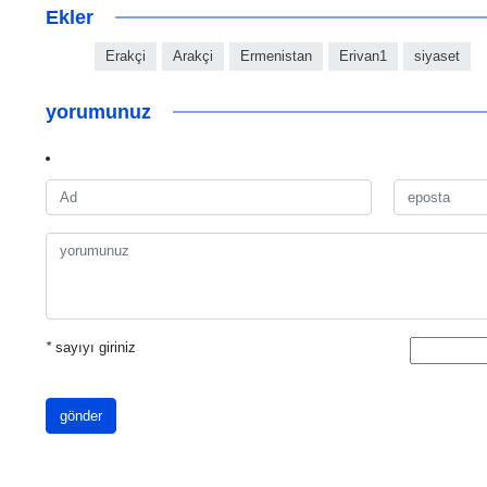
Ekler
Erakçi
Arakçi
Ermenistan
Erivan1
siyaset
yorumunuz
*
sayıyı giriniz
gönder