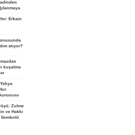
aadinden
ağılanmaya
fer: Erbain
ü
konusunda
dım atıyor?
kmazdan
an kuşatma
ar
 Yahya
Nur
 kurucusu
yüşü: Zulme
şin ve Hakkı
 Sembolü