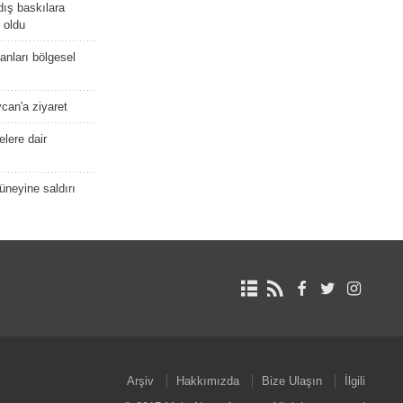
dış baskılara
 oldu
kanları bölgesel
ycan'a ziyaret
lere dair
güneyine saldırı
Arşiv
Hakkımızda
Bize Ulaşın
İlgili