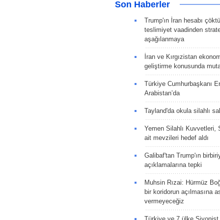
Son Haberler
Trump'ın İran hesabı çökt
teslimiyet vaadinden strate
aşağılanmaya
İran ve Kırgızistan ekonomik
geliştirme konusunda muta
Türkiye Cumhurbaşkanı E
Arabistan’da
Tayland'da okula silahlı sal
Yemen Silahlı Kuvvetleri, 
ait mevzileri hedef aldı
Galibaf'tan Trump'ın birbiri
açıklamalarına tepki
Muhsin Rızai: Hürmüz Boğa
bir koridorun açılmasına as
vermeyeceğiz
Türkiye ve 7 ülke Siyonist İ