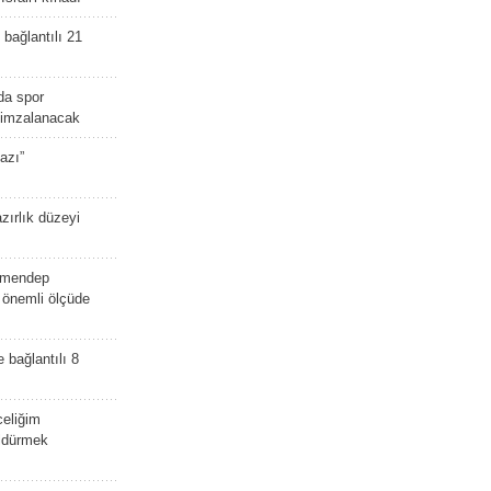
bağlantılı 21
da spor
ü imzalanacak
azı”
zırlık düzeyi
lmendep
i önemli ölçüde
e bağlantılı 8
celiğim
öldürmek