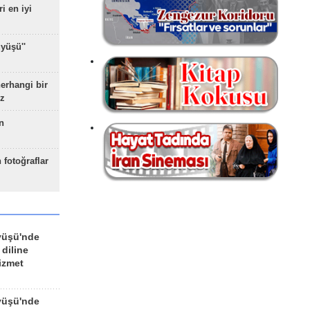
ri en iyi
yüşü''
herhangi bir
z
n
 fotoğraflar
yüşü'nde
 diline
izmet
yüşü'nde