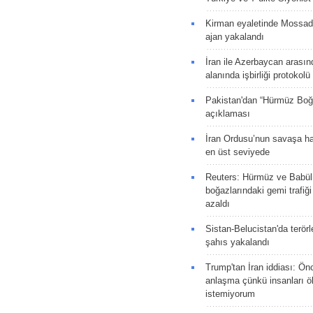
Kirman eyaletinde Mossad 
ajan yakalandı
İran ile Azerbaycan arasın
alanında işbirliği protokol
Pakistan'dan “Hürmüz Boğ
açıklaması
İran Ordusu’nun savaşa ha
en üst seviyede
Reuters: Hürmüz ve Babü
boğazlarındaki gemi trafiğ
azaldı
Sistan-Belucistan'da terörl
şahıs yakalandı
Trump'tan İran iddiası: Ön
anlaşma çünkü insanları 
istemiyorum