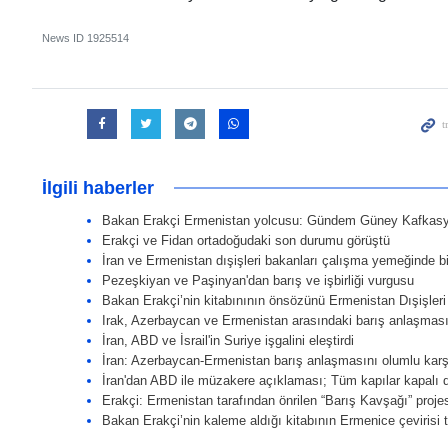
News ID
1925514
İlgili haberler
Bakan Erakçi Ermenistan yolcusu: Gündem Güney Kafkas
Erakçi ve Fidan ortadoğudaki son durumu görüştü
İran ve Ermenistan dışişleri bakanları çalışma yemeğinde bi
Pezeşkiyan ve Paşinyan'dan barış ve işbirliği vurgusu
Bakan Erakçi’nin kitabınının önsözünü Ermenistan Dışişler
Irak, Azerbaycan ve Ermenistan arasındaki barış anlaşması
İran, ABD ve İsrail'in Suriye işgalini eleştirdi
İran: Azerbaycan-Ermenistan barış anlaşmasını olumlu karş
İran'dan ABD ile müzakere açıklaması; Tüm kapılar kapalı d
Erakçi: Ermenistan tarafından önrilen “Barış Kavşağı” projes
Bakan Erakçi’nin kaleme aldığı kitabının Ermenice çevirisi t