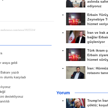
aslında safım
ediyoruz
Erbain Yürü
Zeynebiye Tü
hizmet veriy
İran ve Irak 
bağlar Erbai
güçleniyor
Türk ikram ç
ya
Erbain ziyare
hizmet sürü
r araya geldi
İran: Hürmü
i Bakanı yazdı
rotasını tan
nı olumlu karşıladı
ılıyoruz
eğil
Yorum
ini destekliyoruz
Trump'ın İra
anıtıldı
çöktü; koşu