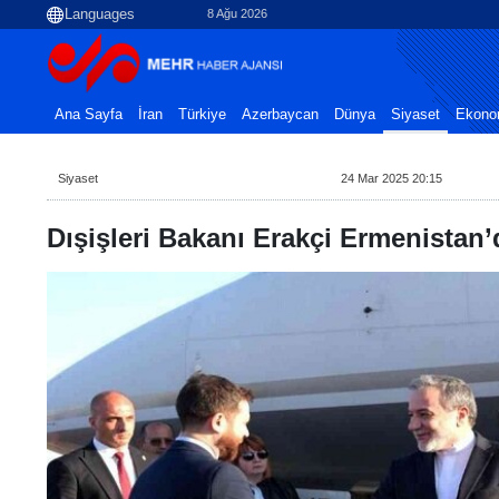
8 Ağu 2026
Ana Sayfa
İran
Türkiye
Azerbaycan
Dünya
Siyaset
Ekono
Siyaset
24 Mar 2025 20:15
Dışişleri Bakanı Erakçi Ermenistan’