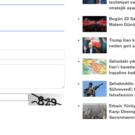
teslimiyet v
stratejik aş
Bugün 20 Sa
Matem Gün
Trump İran 
neden geri a
Sahadaki çı
İran’ı karad
hayaline kad
Şehabeddin
Sühreverdî; 
felsefesinin
Erbain Yürü
Karşı Direni
Savunmanın