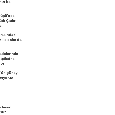
ızı belli
yüşü'nde
rk Çadırı
or
arasındaki
n ile daha da
adırlarında
tçilerine
yor
z'ün güney
ımıyoruz
n hesabı
lsuz