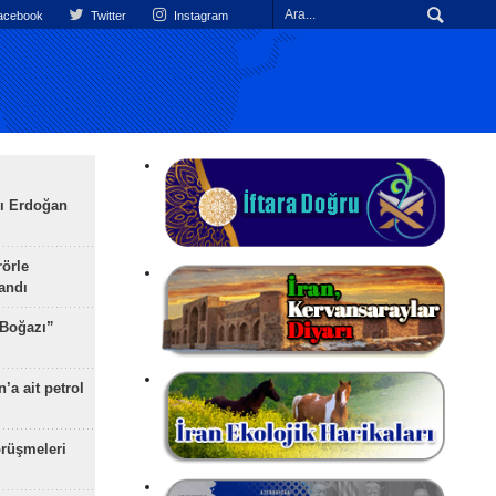
cebook
Twitter
Instagram
ı Erdoğan
rörle
landı
 Boğazı”
’a ait petrol
rüşmeleri