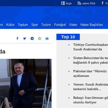
Arşiv
adres RSS
Fa
mi
Kültür
Toplum
Spor
Turizm
Fotoğraf
Video
Haber Başlıkları
Top 10
Türkiye Cumhurbaşkan
Suudi Arabistan’da
da
Sistan-Belucistan'da te
bağlantılı 8 şahıs yaka
Pakistan'dan “Hürmüz
açıklaması
Yemen: Suudi Arabistan
tankerini balistik…
Bekayi: İran-Umman gö
olumlu ilerliyor