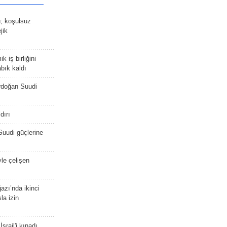
ü; koşulsuz
jik
 iş birliğini
bık kaldı
rdoğan Suudi
dırı
Suudi güçlerine
yle çelişen
zı’nda ikinci
la izin
srail'i kınadı